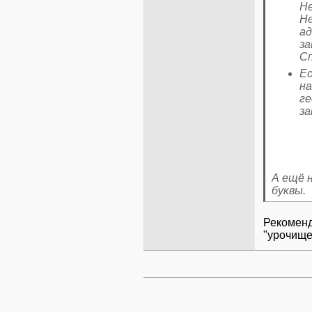
Не
Не
а
за
Сп
Ес
на
ге
за
А ещё 
буквы.
Рекоменд
"урочище