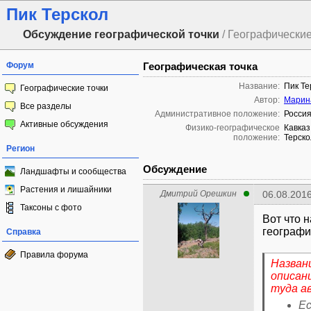
Пик Терскол
Обсуждение географической точки
/ Географические
Форум
Географическая точка
Название:
Пик Те
Географические точки
Автор:
Марин
Все разделы
Административное положение:
Россия
Активные обсуждения
Физико-географическое
Кавказ
положение:
Терско
Регион
Обсуждение
Ландшафты и сообщества
Растения и лишайники
Дмитрий Орешкин
06.08.2016
Таксоны с фото
Вот что 
географи
Справка
Правила форума
Назван
описан
туда а
Ес