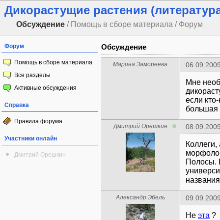
Дикорастущие растения (литература
Обсуждение
/ Помощь в сборе материала / Форум
Форум
Обсуждение
Помощь в сборе материала
Марина Замореева
06.09.2009
Все разделы
Мне необ
Активные обсуждения
дикораст
если кто-
Справка
большая 
Правила форума
Дмитрий Орешкин
08.09.2009
Участники онлайн
Коллеги,
морфолог
Дмитрий Орешкин
Полосы. 
университ
названия
Александр Эбель
09.09.2009
Не
эта
?