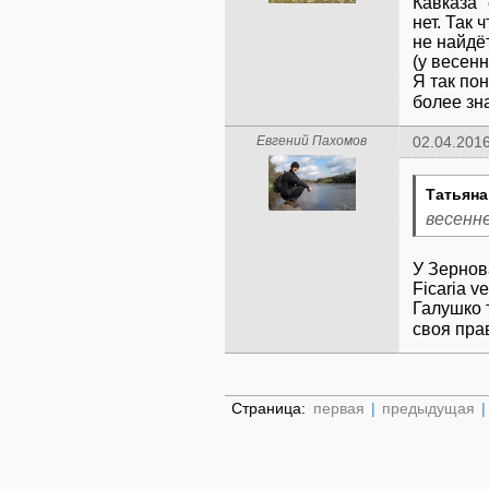
Кавказа"
нет. Так ч
не найдё
(у весенн
Я так по
более зн
Евгений Пахомов
02.04.2016
Татьяна
весенн
У Зернова
Ficaria v
Галушко 
своя пр
Страница:
первая
|
предыдущая
|