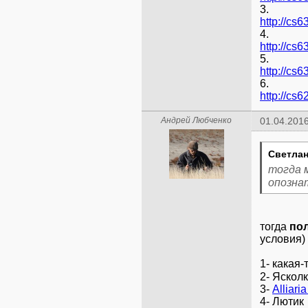
3.
4.
5.
6.
Андрей Любченко
01.04.2016
Светлан
тогда 
опозна
тогда
по
условия)
1- какая-
2- Яскол
3-
Alliaria
4- Лютик