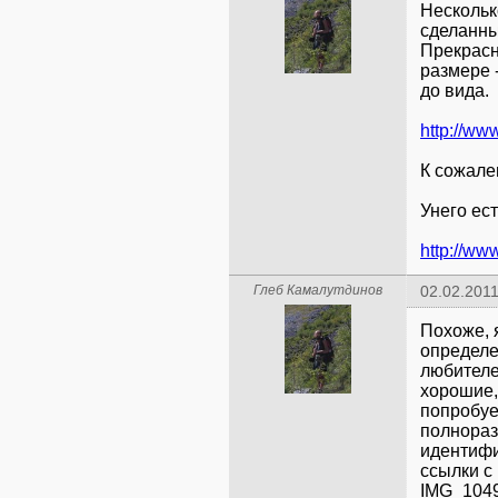
Нескольк
сделанны
Прекрасн
размере 
до вида.
http://ww
К сожале
Унего ес
Глеб Камалутдинов
02.02.2011
Похоже, 
определе
любителе
хорошие,
попробуем
полнораз
идентифик
ссылки с
IMG_1049