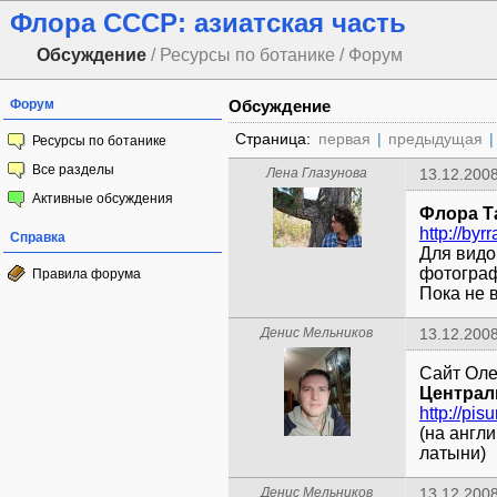
Флора СССР: азиатская часть
Обсуждение
/ Ресурсы по ботанике / Форум
Форум
Обсуждение
Страница:
первая
|
предыдущая
|
Ресурсы по ботанике
Все разделы
Лена Глазунова
13.12.2008
Активные обсуждения
Флора Т
http://byr
Справка
Для видо
фотограф
Правила форума
Пока не 
Денис Мельников
13.12.2008
Сайт Оле
Централ
http://pis
(на англ
латыни)
Денис Мельников
13.12.2008