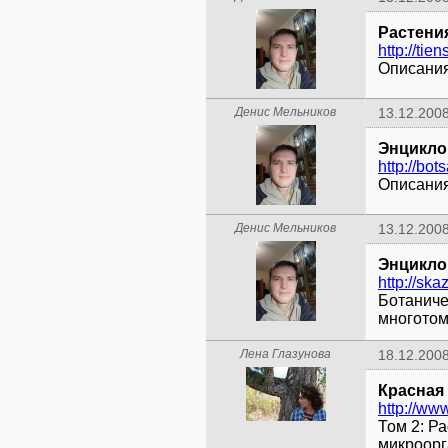
Растени
http://tie
Описания
Денис Мельников
13.12.2008
Энцикло
http://bot
Описания
Денис Мельников
13.12.2008
Энцикло
http://ska
Ботаниче
многотом
Лена Глазунова
18.12.2008
Красная
Том 2: Р
микроор