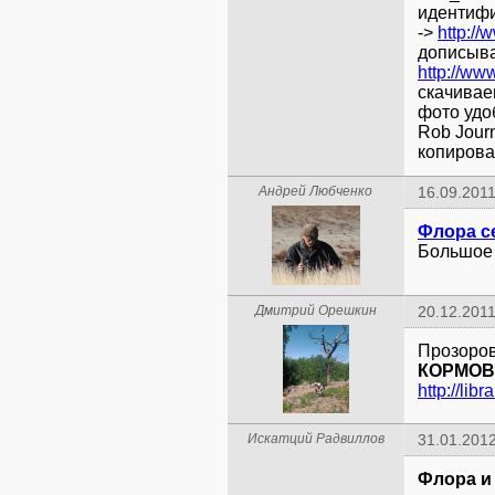
идентиф
->
http:/
дописыва
http://ww
скачивае
фото удо
Rob Journ
копирова
Андрей Любченко
16.09.2011
Флора с
Большое 
Дмитрий Орешкин
20.12.2011
КОРМОВ
Искатций Радвиллов
31.01.2012
Флора и