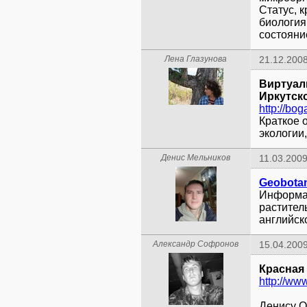
Статус, 
биология
состояни
Лена Глазунова
21.12.2008
Виртуал
Иркутск
http://bog
Краткое 
экологии
Денис Мельников
11.03.2009
Информац
растител
английск
Александр Софронов
15.04.2009
Красная
http://ww
Денису 