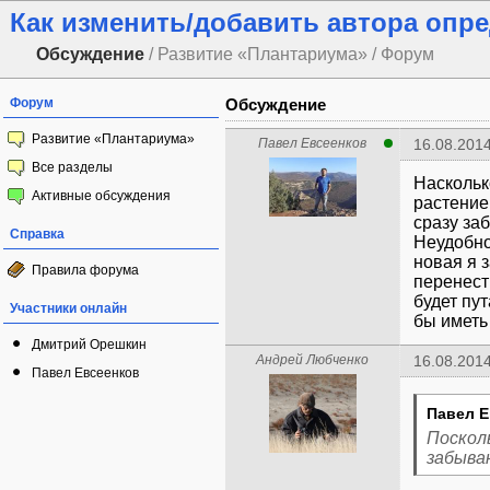
Как изменить/добавить автора опр
Обсуждение
/ Развитие «Плантариума» / Форум
Форум
Обсуждение
Развитие «Плантариума»
Павел Евсеенков
16.08.2014
Все разделы
Наскольк
Активные обсуждения
растение
сразу заб
Справка
Неудобно
новая я 
Правила форума
перенест
будет пу
Участники онлайн
бы иметь
Дмитрий Орешкин
Андрей Любченко
16.08.2014
Павел Евсеенков
Павел Е
Поскол
забыва