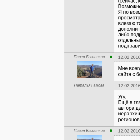
(сейчас, 
Возможно
Я по воз
просмотр
влезаю т
дополнит
либо под
отдельны
подправи
Павел Евсеенков
12.02.2016
Мне всег
сайта с 
Наталья Гамова
12.02.2016
Угу.
Ещё в гл
автора д
иерархич
регионов, 
Павел Евсеенков
12.02.2016