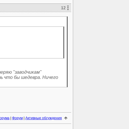
12
веряю "заводчикам"
ь что бы шедевра. Ничего
орума
|
Форум
|
Активные обсуждения