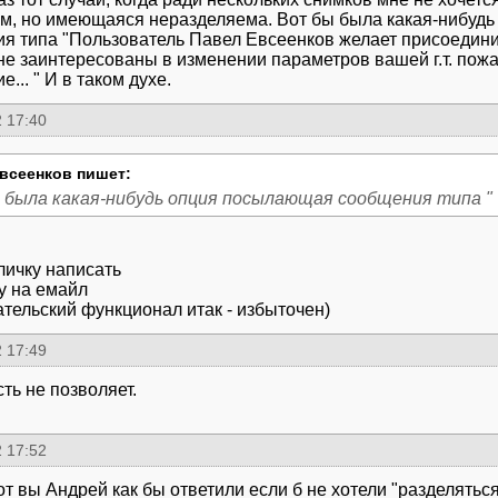
м, но имеющаяся неразделяема. Вот бы была какая-нибуд
я типа "Пользователь Павел Евсеенков желает присоединить
не заинтересованы в изменении параметров вашей г.т. пож
... " И в таком духе.
 17:40
всеенков пишет:
 была какая-нибудь опция посылающая сообщения типа "
личку написать
зу на емайл
ательский функционал итак - избыточен)
 17:49
ть не позволяет.
 17:52
вот вы Андрей как бы ответили если б не хотели "разделятьс