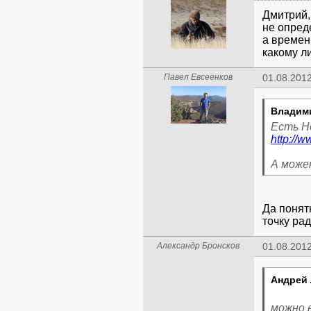
Дмитрий, 
не опред
а времен
какому л
Павел Евсеенков
01.08.2012
Владим
http://
А може
Да понят
точку ра
Александр Бронсков
01.08.2012
Андрей 
можно в