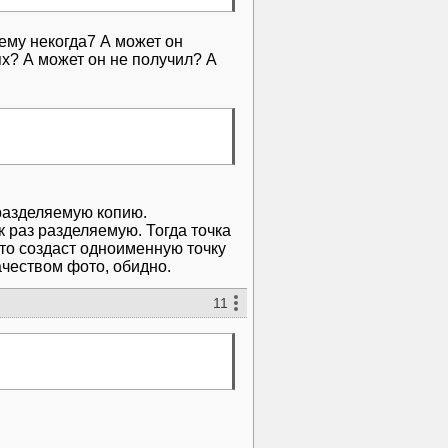
 ему некогда7 А может он
х? А может он не получил? А
 разделяемую копию.
к раз разделяемую. Тогда точка
о-то создаст одноименную точку
ачеством фото, обидно.
11