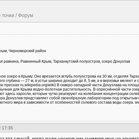
 точки / Форум
Крым, Черноморский район
я равнина, Равнинный Крым, Тарханкутский полуостров, озеро Донузлав
ое озеро в Крыму. Оно врезается вглубь полуострова на 30 км, отделяя Тарх
о глубина — 27 м, в устье ширина доходит до 8, 5 км, а в верховье мелеет и 
ре пресная ru.wikipedia.org/wiki) В северо-западной части Донузлава на пло
ычная для Крыма водно-болотная растительность. В опреснённой части озер
ют здесь заросли, которые чутко реагируют на колебания концентрации солей
зера Донузлав представляет собой своеобразную лабораторию под открытым
вотного мира в зависимости от особенностей солевого состава воды озера. w
 17:35
аз тот случай, когда ради нескольких снимков мне не хочет