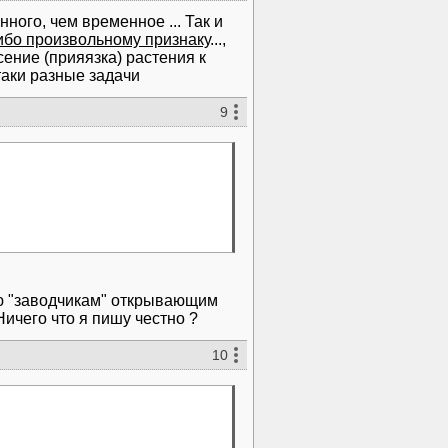
нного, чем временное ... Так и
ибо произвольному признаку
...,
ение (прияязка) растения к
таки разные задачи
9
яю "заводчикам" открывающим
Ничего что я пишу честно ?
10