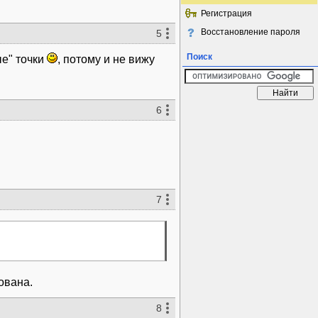
Регистрация
Восстановление пароля
5
Поиск
ые" точки
, потому и не вижу
6
7
ована.
8