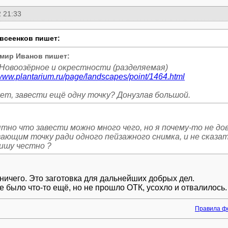
 21:33
всеенков пишет:
мир Иванов пишет:
/www.plantarium.ru/page/landscapes/point/1464.html
ет, завести ещё одну точку? Донузлав большой.
тно что завести можно много чего, но я почему-то не до
ающим точку ради одного пейзажного снимка, и не сказат
пишу честно ?
 ничего. Это заготовка для дальнейших добрых дел.
е было что-то ещё, но не прошло ОТК, усохло и отвалилось.
Правила ф