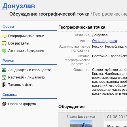
Донузлав
Обсуждение географической точки
/ Географические
Форум
Географическая точка
Название:
Донузлав
Географические точки
Автор:
Ольга Щедрова
Все разделы
Административное
Россия, Республика 
положение:
Активные обсуждения
Физико-
Восточно-Европейска
географическое
Регион
положение:
Описание:
Самое глубокое солён
Ландшафты и сообщества
Крыма. Наибольшая ег
Растения и лишайники
верховьях вода в озе
распространена необ
Таксоны с фото
растений, что образу
заповедная часть о
растительности и жи
Справка
Правила форума
Обсуждение
Павел Евсеенков
01.08.2012
Вот как р