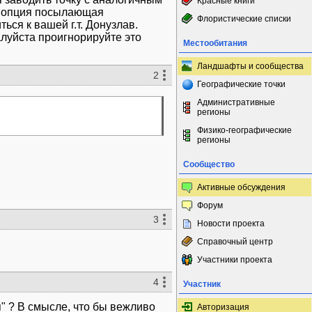
Красные книги
ь опция посылающая
Флористические списки
ся к вашей г.т. Донузлав.
алуйста проигнорируйте это
Местообитания
Ландшафты и сообщества
2
Географические точки
Административные
регионы
Физико-географические
регионы
Сообщество
Активные обсуждения
Форум
3
Новости проекта
Справочный центр
Участники проекта
4
Участник
я" ? В смысле, что бы вежливо
Авторизация