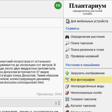
Плантариум
EN
определитель растений
онлайн
Для мобильных устройств
Сервисы
Определение растения
Поиск таксонов
Поиск регионов и точек
Проверка названий
анкутский полуостров от остального
суживается до нескольких сот метров. В
Растения и лишайники
щади около двух квадратных километров,
а Донузлав встречается 37 видов
Загрузить изображение
 в водах озера Донузлав. Таким образом
 небом, иллюстрирующую динамику
Все фотографии
ww.donuzlav.com/zapovedn.htm)
Неопределённые виды
Неопознанные особи
Просмотры: 3543
Галерея таксонов
1
Каталог таксонов
ся заводить точку с аналогичным