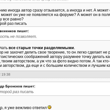
нию иногда автор сразу отзывается, а иногда и нет. А может
 может он уже не появляется на форуме? А может он в поля
у все равно?
орой раз писать
всеенков пишет:
ость не позволяет.
лать
все старые точки разделяемыми
.
ор не захочет делить свое творение, то он легко сделает не
эгоистических соображений автору разумнее точку делать ка
 твоим авторством, а уж что за фото видно потом. А так кт
м авторством, да еще и с большим количеством и лучшим к
 19:38
др Бронсков пишет:
второй раз писать
р, я уже вежливо ответил