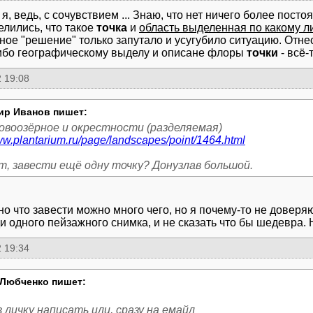
я, ведь, с сочувствием ... Знаю, что нет ничего более постоя
елились, что такое
точка
и
область выделенная по какому л
ное "решение" только запутало и усугубило ситуацию. Отнес
ибо географическому выделу и описане флоры
точки
- всё-
 19:08
ир Иванов пишет:
www.plantarium.ru/page/landscapes/point/1464.html
т, завести ещё одну точку? Донузлав большой.
но что завести можно много чего, но я почему-то не довер
ди одного пейзажного снимка, и не сказать что бы шедевра. 
 19:34
Любченко пишет:
 личку написать или, сразу на емайл