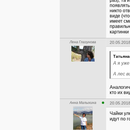
раз), Та 
появлять
никто отв
виде (чт
имеет см
правильн
картинки
Лена Глазунова
20.05.2018
Татьяна
А я уже
А лес в
Аналогичн
кто их ви
Анна Малыхина
20.05.2018
Чайки уле
идут по 