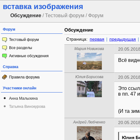
вставка изображения
Обсуждение
/ Тестовый форум / Форум
Форум
Обсуждение
Страница:
первая
|
предыдущая
|
Тестовый форум
Все разделы
Мария Новикова
20.05.2018
Активные обсуждения
Всё видно
Справка
Юлия Борисова
20.05.2018
Правила форума
Это ссылк
Участники онлайн
в пп. 47 
Анна Малыхина
Татьяна Винокурова
(И та зим
Андрей Любченко
20.05.2018
Юлия Б