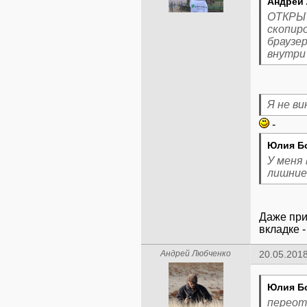
Андрей 
ОТКРЫ
скопир
браузе
внутри 
Я не ви
Юлия Б
У меня
лишние
Даже при
вкладке -
Андрей Любченко
20.05.2018
Юлия Б
переот