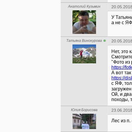
Анатолий Кузьмин
20.05.2018
У Татьян
а не с Я
Татьяна Винокурова
20.05.2018
Нет, это 
Смотрит
"Фото из
https://fo
А вот так
https://di
с ЯФ, то
загружен
Ой, и два
походы, 
Юлия Борисова
23.06.2018
Лес из п. 