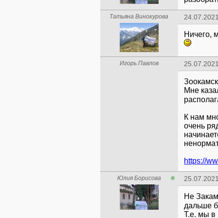
Татьяна Винокурова
24.07.2021
Ничего, 
Игорь Павлов
25.07.2021
Зоокамск
Мне каза
располаг
К нам мн
очень ря
начинает
ненормат
https://
Юлия Борисова
25.07.2021
Не Зака
дальше б
Т.е. мы в