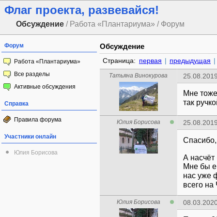
Флаг проекта, развевайся!
Обсуждение
/ Работа «Плантариума» / Форум
Форум
Обсуждение
Страница:
первая
|
предыдущая
|
Работа «Плантариума»
Все разделы
Татьяна Винокурова
25.08.2019
Активные обсуждения
Мне тоже
так ручк
Справка
Правила форума
Юлия Борисова
25.08.2019
Участники онлайн
Спасибо,
Юлия Борисова
А насчёт
Мне бы е
нас уже 
всего на
Юлия Борисова
08.03.2020