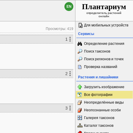
Плантариум
EN
определитель растений
онлайн
Для мобильных устройств
Просмотры: 419
Сервисы
1
Определение растения
Поиск таксонов
Поиск регионов и точек
Проверка названий
2
Растения и лишайники
Загрузить изображение
Все фотографии
Неопределённые виды
3
Неопознанные особи
Галерея таксонов
Каталог таксонов