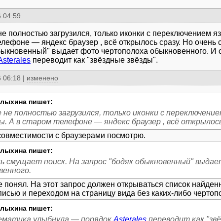
 04:59
не полностью загрузился, только иконки с переключением язы
елефоне — яндекс браузер , всё открылось сразу. Но очень 
быкновенный" выдает фото чертополоха обыкновенного. И
Asterales
переводит как "звёздные звёзды".
 06:18
|
изменено
лыхина пишет:
 не полностью загрузился, только иконки с переключением
. А в старом телефоне — яндекс браузер , всё открылось
лыхина пишет:
нь смущает поиск. На запрос "бодяк обыкновенный" выда
венного.
не понял. На этот запрос должен открываться список найденн
лыхина пишет:
ематика улыбнула — порядок
Asterales
переводит как "звё