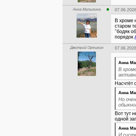
Анна Малыхина
07.06.2026
В хроме 
старом т
"бодяк о
порядок
Дмитрий Орешкин
07.06.2026
Анна Ма
В хроме
активны
Анна Ма
Но оче
обыкно
Вот тут 
Анна Ма
И сист