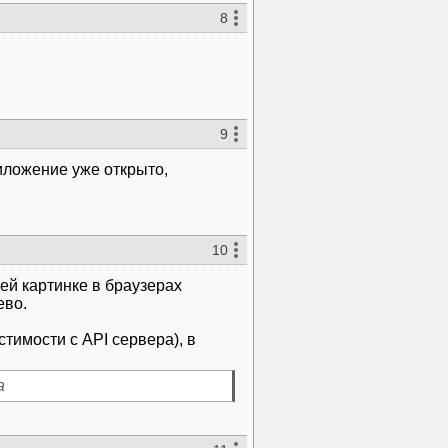
8
9
иложение уже открыто,
10
ей картинке в браузерах
ево.
тимости с API сервера), в
а