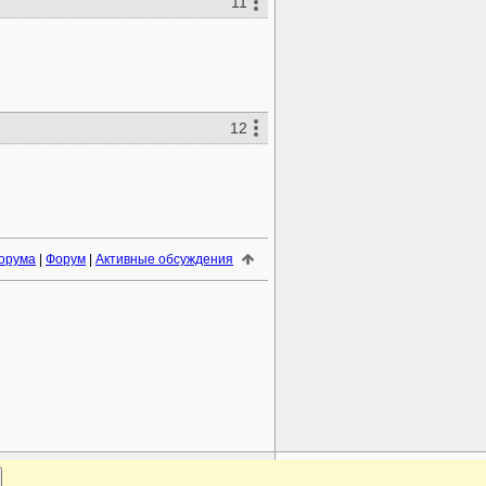
11
12
орума
|
Форум
|
Активные обсуждения
www.plantarium.ru
Наверх