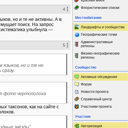
Красные книги
Флористические списки
4
Местообитания
ков, но и те не активны. А в
смущает поиск. На запрос
Ландшафты и сообщества
 систематика улыбнула —
Географические точки
Административные
5
регионы
Физико-географические
регионы
 языков, но и те не
Сообщество
 сразу.
Активные обсуждения
Форум
Новости проекта
ет фото чертополоха
Справочный центр
ых таксонов, как на сайте с
Участники проекта
Участник
Авторизация
здные звёзды".