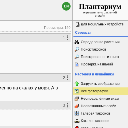
Плантариум
EN
определитель растений
онлайн
Для мобильных устройств
Просмотры: 150
Сервисы
1
Определение растения
Поиск таксонов
Поиск регионов и точек
Проверка названий
Растения и лишайники
2
Загрузить изображение
енно на скалах у моря. А в
Все фотографии
Неопределённые виды
3
Неопознанные особи
Галерея таксонов
Каталог таксонов