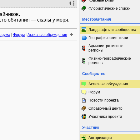
Красные книги
4
Флористические списки
айников.
сто обитания — скалы у моря.
Местообитания
Ландшафты и сообщества
орума
|
Форум
|
Активные обсуждения
Географические точки
Административные
регионы
Физико-географические
регионы
Сообщество
Активные обсуждения
Форум
Новости проекта
Справочный центр
Участники проекта
Участник
Авторизация