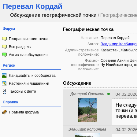
Перевал Кордай
Обсуждение географической точки
/ Географические
Форум
Географическая точка
Название:
Перевал Кордай
Географические точки
Автор:
Владимир Колбинце
Все разделы
Административное
Казахстан, Жамбылс
положение:
Активные обсуждения
Физико-
Средняя Азия и Цен
географическое
Чу-Илийские горы, г
Регион
положение:
Ландшафты и сообщества
Обсуждение
Растения и лишайники
Таксоны с фото
Дмитрий Орешкин
04.02.2026
Справка
Не следу
точки (и
Правила форума
перевала
Владимир Колбинцев
04.02.2026