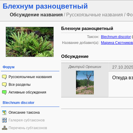
Блехнум разноцветный
Обсуждение названия
/ Русскоязычные названия / Ф
Блехнум разноцветный
Таксон:
Blechnum discolor
(
Название добавил(а):
Марина Скотников
Обсуждение
Дмитрий Орешкин
27.10.2025
Форум
Русскоязычные названия
Откуда в
Все разделы
Активные обсуждения
Blechnum discolor
Описание таксона
Галерея субтаксонов
Перечень субтаксонов