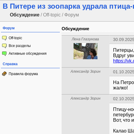
В Питере из зоопарка удрала птица
Обсуждение
/ Off-topic / Форум
Форум
Обсуждение
Off-topic
Лена Глазунова
30.09.2025
Все разделы
Питерцы,
Активные обсуждения
https://v
Справка
Александр Зорин
01.10.2025
Правила форума
На Петро
жалко!
Александр Зорин
02.10.2025
Птицу-но
петербур
Вот, что 
Калао Ша