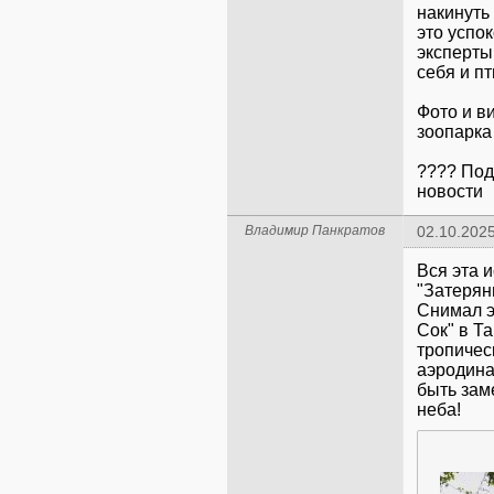
накинуть
это успо
эксперты
себя и пт
Фото и в
зоопарка
???? Под
новости
Владимир Панкратов
02.10.2025
Вся эта 
"Затерян
Снимал э
Сок" в Т
тропичес
аэродина
быть зам
неба!