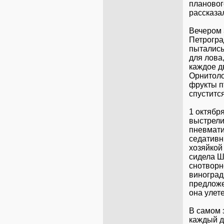
плановог
рассказа
Вечером 
Петрогра
пытались
для лова
каждое д
Орнитоло
фрукты п
спустится
1 октябр
выстрели
пневмати
седативн
хозяйкой
сидела Ш
снотворн
виноград
предложе
она улет
В самом 
каждый д