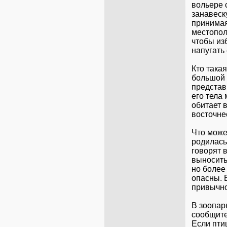
вольере 
занавеск
принимая
местопол
чтобы из
напугать 
Кто така
большой 
представ
его тела
обитает 
восточне
Что може
родилась
говорят 
выносить
но более
опасны. 
привычно
В зоопар
сообщите
Если пти