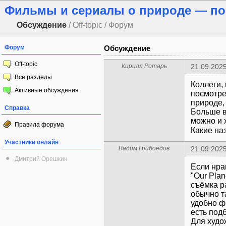
Фильмы и сериалы о природе — по
Обсуждение
/ Off-topic / Форум
Форум
Обсуждение
Off-topic
Кирилл Ротарь
21.09.2025
Все разделы
Коллеги,
Активные обсуждения
посмотре
природе,
Справка
Больше в
можно и 
Правила форума
Какие на
Участники онлайн
Вадим Грибоедов
21.09.2025
Дмитрий Орешкин
Если нра
"Our Plan
съёмка р
обычно т
удобно фи
есть под
Для худо