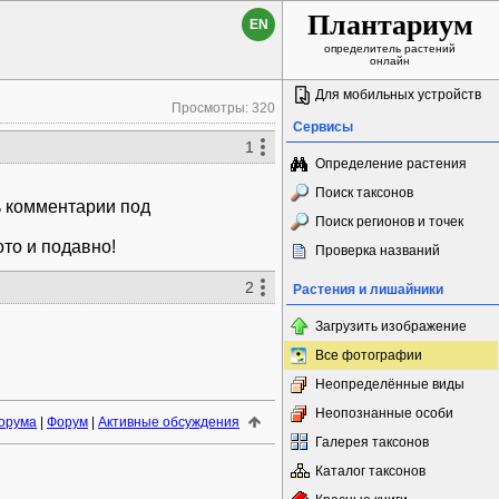
Плантариум
EN
определитель растений
онлайн
Для мобильных устройств
Просмотры: 320
Сервисы
1
Определение растения
Поиск таксонов
ь комментарии под
Поиск регионов и точек
то и подавно!
Проверка названий
2
Растения и лишайники
Загрузить изображение
Все фотографии
Неопределённые виды
Неопознанные особи
орума
|
Форум
|
Активные обсуждения
Галерея таксонов
Каталог таксонов