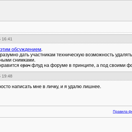
 16:41
этим обсуждением
.
разумно дать участникам техническую возможность удалят
ными снимками.
нравится
срач
флуд на форуме в принципе, а под своими фо
 19:48
осто написать мне в личку, и я удалю лишнее.
Правила ф