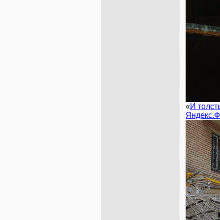
«
И толст
Яндекс.Ф