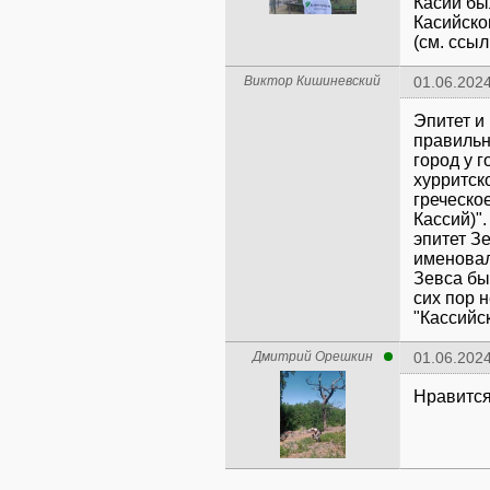
Касий бы
Касийско
(см. ссыл
Виктор Кишиневский
01.06.2024
Эпитет и 
правильн
город у г
хурритск
греческо
Кассий)".
эпитет З
именовал
Зевса бы
сих пор н
"Кассийс
Дмитрий Орешкин
01.06.2024
Нравится