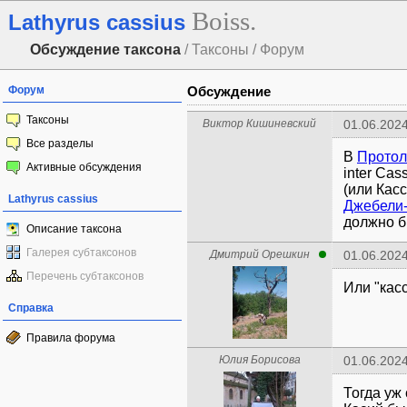
Boiss.
Lathyrus cassius
Обсуждение таксона
/ Таксоны / Форум
Форум
Обсуждение
Таксоны
Виктор Кишиневский
01.06.2024
Все разделы
В
Протол
Активные обсуждения
inter Cas
(или Касс
Lathyrus cassius
Джебели
должно б
Описание таксона
Галерея субтаксонов
Дмитрий Орешкин
01.06.2024
Перечень субтаксонов
Или "кас
Справка
Правила форума
Юлия Борисова
01.06.2024
Тогда уж 