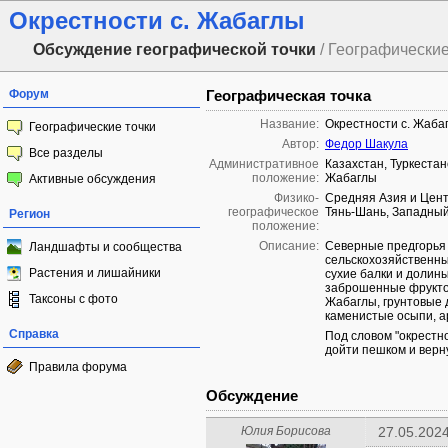
Окрестности с. Жабаглы
Обсуждение географической точки
/ Географические
Форум
Географическая точка
Название:
Окрестности с. Жаба
Географические точки
Автор:
Федор Шакула
Все разделы
Административное
Казахстан, Туркестан
положение:
Жабаглы
Активные обсуждения
Физико-
Средняя Азия и Цент
географическое
Тянь-Шань, Западный
Регион
положение:
Описание:
Северные предгорья 
Ландшафты и сообщества
сельскохозяйственны
Растения и лишайники
сухие балки и долины
заброшенные фруктов
Таксоны с фото
Жабаглы, грунтовые д
каменистые осыпи, а
Справка
Под словом "окрестн
дойти пешком и верну
Правила форума
Обсуждение
Юлия Борисова
27.05.2024