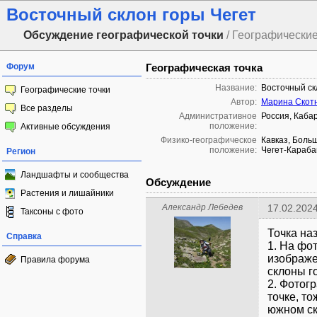
Восточный склон горы Чегет
Обсуждение географической точки
/ Географические
Форум
Географическая точка
Название:
Восточный ск
Географические точки
Автор:
Марина Скот
Все разделы
Административное
Россия, Каба
положение:
Активные обсуждения
Физико-географическое
Кавказ, Больш
положение:
Чегет-Караба
Регион
Ландшафты и сообщества
Обсуждение
Растения и лишайники
Александр Лебедев
17.02.2024
Таксоны с фото
Точка на
Справка
1. На фо
изображе
Правила форума
склоны г
2. Фотог
точке, т
южном ск