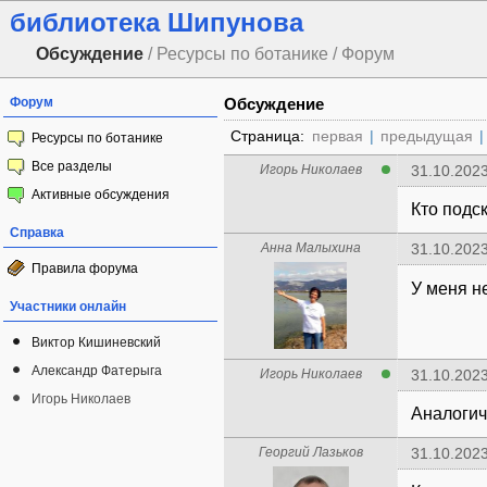
библиотека Шипунова
Обсуждение
/ Ресурсы по ботанике / Форум
Форум
Обсуждение
Страница:
первая
|
предыдущая
|
Ресурсы по ботанике
Все разделы
Игорь Николаев
31.10.2023
Активные обсуждения
Кто подс
Справка
Анна Малыхина
31.10.2023
Правила форума
У меня н
Участники онлайн
Виктор Кишиневский
Александр Фатерыга
Игорь Николаев
31.10.2023
Игорь Николаев
Аналоги
Георгий Лазьков
31.10.2023