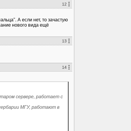
12
льца". А если нет, то зачастую
вание нового вида ещё
13
14
старом сервере, работает с
гербарии МГУ, работают в