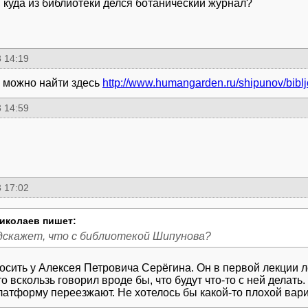
т, куда из библиотеки делся ботанический журнал?
 14:19
 можно найти здесь
http://www.humangarden.ru/shipunov/bib
 14:59
 17:02
иколаев пишет:
дскажет, что с библиотекой Шипунова?
осить у Алексея Петровича Серёгина. Он в первой лекции л
то вскользь говорил вроде бы, что будут что-то с ней делать
латформу переезжают. Не хотелось бы какой-то плохой вари