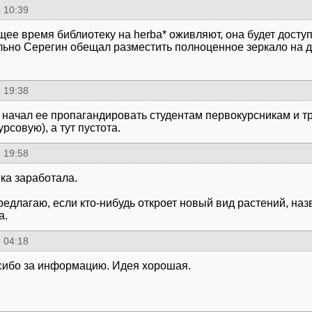
 10:39
щее время библиотеку на herba* оживляют, она будет доступ
ьно Серегин обещал разместить полноценное зеркало на д
 19:38
 начал ее пропагандировать студентам первокурсникам и т
рсовую), а тут пустота.
 19:58
ка заработала.
редлагаю, если кто-нибудь откроет новый вид растений, наз
а.
 04:18
сибо за информацию. Идея хорошая.