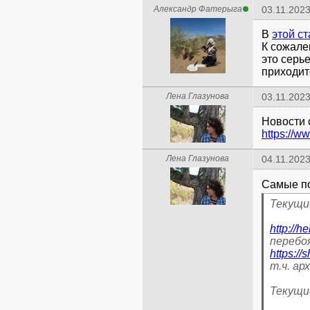
Александр Фатерыга
03.11.2023
В
этой ст
К сожале
это серь
приходит
Лена Глазунова
03.11.2023
https://ww
Лена Глазунова
04.11.2023
Самые п
Текущи
http://h
https://
т.ч. ар
Текущи