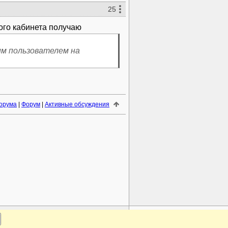
25
им пользователем на
орума
|
Форум
|
Активные обсуждения
www.plantarium.ru
Наверх