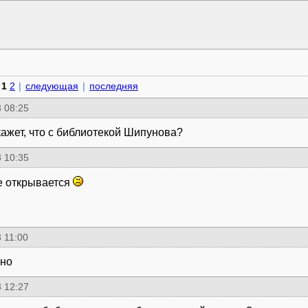
1
2
|
следующая
|
последняя
 08:25
кажет, что с библиотекой Шипунова?
 10:35
е открывается
 11:00
чно
 12:27