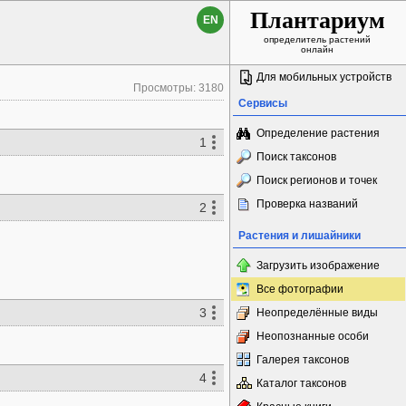
Плантариум
EN
определитель растений
онлайн
Для мобильных устройств
Просмотры: 3180
Сервисы
Определение растения
1
Поиск таксонов
Поиск регионов и точек
Проверка названий
2
Растения и лишайники
Загрузить изображение
Все фотографии
3
Неопределённые виды
Неопознанные особи
Галерея таксонов
4
Каталог таксонов