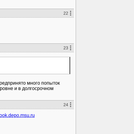
22
23
 предпринято много попыток
ровне и в долгосрочном
24
/book.depo.msu.ru