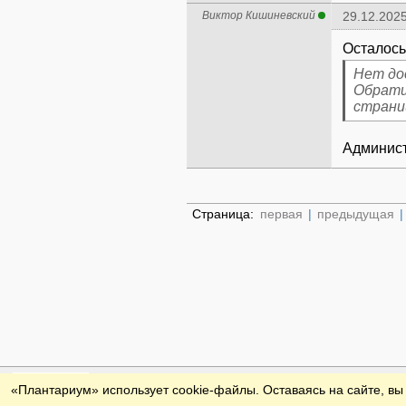
Виктор Кишиневский
29.12.2025
Нет до
Обрати
страни
Админист
Страница:
первая
|
предыдущая
|
Обратная связь
«Плантариум» использует cookie-файлы. Оставаясь на сайте, вы