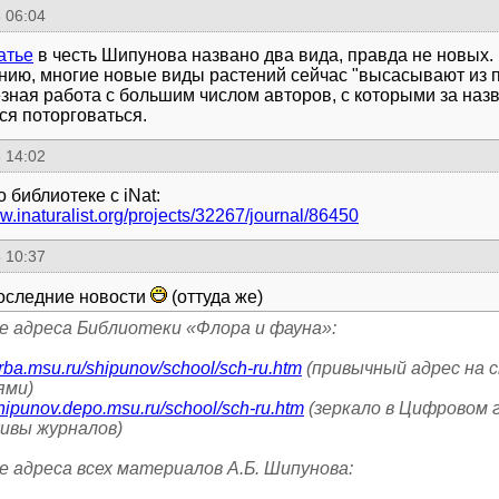
 06:04
атье
в честь Шипунова названо два вида, правда не новых.
нию, многие новые виды растений сейчас "высасывают из па
езная работа с большим числом авторов, с которыми за наз
ся поторговаться.
 14:02
w.inaturalist.org/projects/32267/journal/86450
 10:37
оследние новости
(оттуда же)
е адреса Библиотеки «Флора и фауна»:
erba.msu.ru/shipunov/school/sch-ru.htm
(привычный адрес на 
shipunov.depo.msu.ru/school/sch-ru.htm
(зеркало в Цифровом 
хивы журналов)
е адреса всех материалов А.Б. Шипунова: