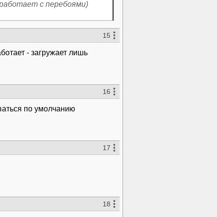
15
ботает - загружает лишь
16
оваться по умолчанию
17
18