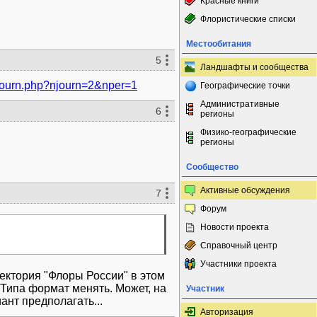
Красные книги
Флористические списки
Местообитания
5
Ландшафты и сообщества
ljourn.php?njourn=2&nper=1
Географические точки
Административные
6
регионы
Физико-географические
регионы
Сообщество
Активные обсуждения
7
Форум
Новости проекта
Справочный центр
Участники проекта
ектория "Флоры России" в этом
. Типа формат менять. Может, на
Участник
ант предполагать...
Авторизация