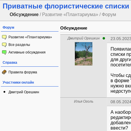
Приватные флористические списки
Обсуждение
/ Развитие «Плантариума» / Форум
Форум
Обсуждение
Развитие «Плантариума»
Дмитрий Орешкин
23.05.2023
Все разделы
Появилас
Активные обсуждения
списки п
для друг
Справка
посетите
Правила форума
Чтобы сд
в форме 
Участники онлайн
нужно вк
недоступ
Дмитрий Орешкин
Илья Оголь
08.05.2024
А наобор
редактир
добавлен
ввести?