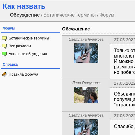
Как назвать
Обсуждение
/ Ботанические термины / Форум
Форум
Обсуждение
Ботанические термины
Светлана Чурякова
27.05.2022
Все разделы
Только о
Активные обсуждения
многолет
И можно 
Справка
размножи
но побег
Правила форума
Лена Глазунова
27.05.2022
Объединя
популяци
"отраста
Светлана Чурякова
27.05.2022
Спасибо,