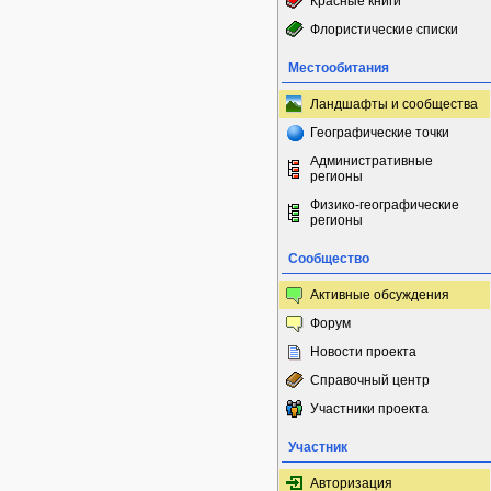
Красные книги
Флористические списки
Местообитания
Ландшафты и сообщества
Географические точки
Административные
регионы
Физико-географические
регионы
Сообщество
Активные обсуждения
Форум
Новости проекта
Справочный центр
Участники проекта
Участник
Авторизация