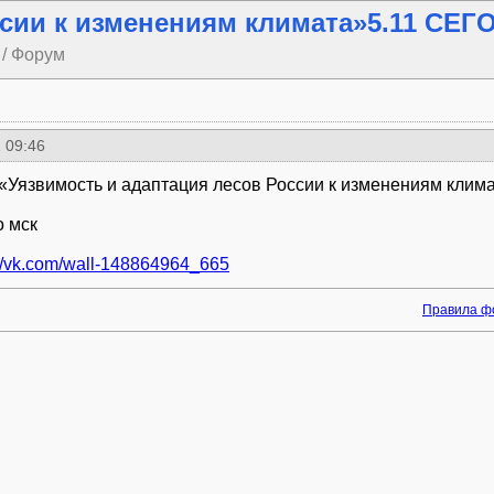
ссии к изменениям климата»5.11 СЕ
 / Форум
 09:46
«Уязвимость и адаптация лесов России к изменениям клим
о мск
://vk.com/wall-148864964_665
Правила ф