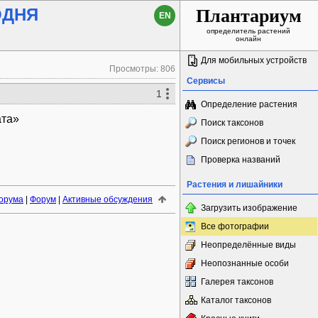
ГОДНЯ
Плантариум
EN
определитель растений
онлайн
Для мобильных устройств
Просмотры: 806
Сервисы
1
Определение растения
ата»
Поиск таксонов
Поиск регионов и точек
Проверка названий
Растения и лишайники
орума
|
Форум
|
Активные обсуждения
Загрузить изображение
Все фотографии
Неопределённые виды
Неопознанные особи
Галерея таксонов
Каталог таксонов