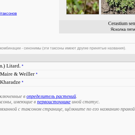
бтаксонов
Cerastium se
Ясколка пят
 комбинации - синонимы (эти таксоны имеют другие принятые названия).
m.) Litard.
*
Maire & Weiller
*
 Kharadze
*
включенные в
определитель растений
.
ксоны, имеющие в
первоисточнике
иной статус.
занной с таксоном странице, щёлкните по его названию правой