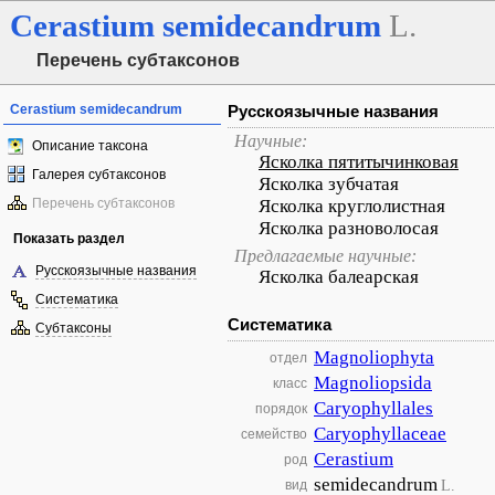
Cerastium
semidecandrum
L.
Перечень субтаксонов
Cerastium semidecandrum
Русскоязычные названия
Научные:
Описание таксона
Ясколка пятитычинковая
Галерея субтаксонов
Ясколка зубчатая
Перечень субтаксонов
Ясколка круглолистная
Ясколка разноволосая
Показать раздел
Предлагаемые научные:
Русскоязычные названия
Ясколка балеарская
Систематика
Систематика
Субтаксоны
Magnoliophyta
отдел
Magnoliopsida
класс
Caryophyllales
порядок
Caryophyllaceae
семейство
Cerastium
род
semidecandrum
L.
вид