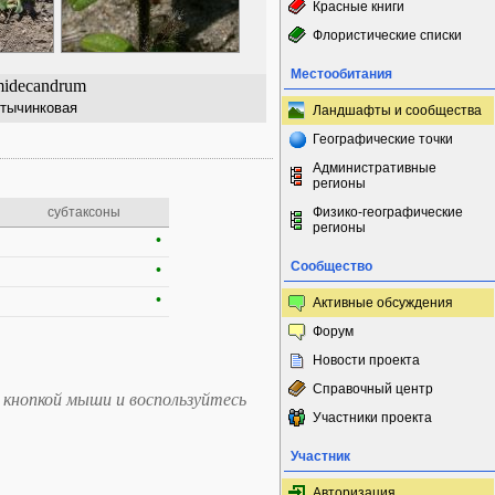
Красные книги
Флористические списки
Местообитания
midecandrum
итычинковая
Ландшафты и сообщества
Географические точки
Административные
регионы
субтаксоны
Физико-географические
регионы
•
Сообщество
•
•
Активные обсуждения
Форум
Новости проекта
Справочный центр
 кнопкой мыши и воспользуйтесь
Участники проекта
Участник
Авторизация