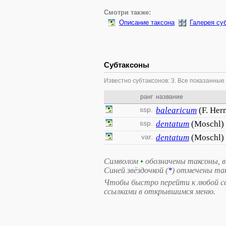
Смотри также:
Описание таксона
Галерея су
Субтаксоны
Известно субтаксонов: 3. Все показанные
ранг
название
ssp.
balearicum
(F. Her
ssp.
dentatum
(Moschl) 
var.
dentatum
(Moschl)
Символом
•
обозначены таксоны, 
Синей звёздочкой (
*
) отмечены та
Чтобы быстро перейти к любой свя
ссылками в открывшимся меню.