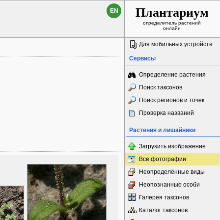
Плантариум
EN
определитель растений
онлайн
Для мобильных устройств
Сервисы
Определение растения
Поиск таксонов
Поиск регионов и точек
Проверка названий
Растения и лишайники
Загрузить изображение
Все фотографии
Неопределённые виды
Неопознанные особи
Галерея таксонов
Каталог таксонов