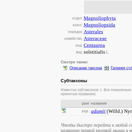
Magnoliophyta
отдел
Magnoliopsida
класс
Asterales
порядок
Asteraceae
семейство
Centaurea
род
solstitialis
L.
вид
Смотри также:
Описание таксона
Галерея су
Субтаксоны
Известно субтаксонов: 1. Все показанные
принятые названия).
ранг
название
ssp.
adamii
(Willd.) N
Чтобы быстро перейти к любой св
названию правой кнопкой мыши и 