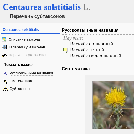
Centaurea
solstitialis
L.
Перечень субтаксонов
Centaurea solstitialis
Русскоязычные названия
Научные:
Описание таксона
Василёк солнечный
Галерея субтаксонов
Василёк летний
Перечень субтаксонов
Василёк подсолнечный
Показать раздел
Систематика
Русскоязычные названия
Систематика
Субтаксоны