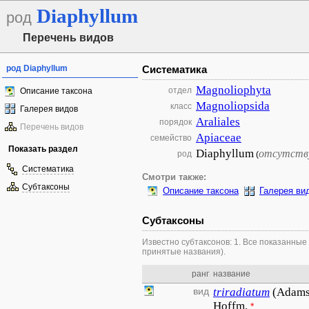
Diaphyllum
род
Перечень видов
род Diaphyllum
Систематика
Magnoliophyta
отдел
Описание таксона
Magnoliopsida
класс
Галерея видов
Araliales
порядок
Перечень видов
Apiaceae
семейство
Показать раздел
Diaphyllum
отсутств
род
(
Систематика
Смотри также:
Субтаксоны
Описание таксона
Галерея ви
Субтаксоны
Известно субтаксонов: 1. Все показанные
принятые названия).
ранг
название
вид
triradiatum
(Adams
Hoffm.
*