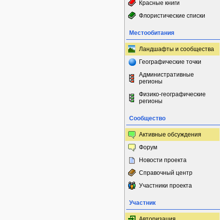
Красные книги
Флористические списки
Местообитания
Ландшафты и сообщества
Географические точки
Административные
регионы
Физико-географические
регионы
Сообщество
Активные обсуждения
Форум
Новости проекта
Справочный центр
Участники проекта
Участник
Авторизация