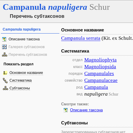
Campanula
napuligera
Schur
Перечень субтаксонов
Campanula napuligera
Основное название
Campanula
serrata
(Kit. ex Schul
Описание таксона
Галерея субтаксонов
Систематика
Перечень субтаксонов
Magnoliophyta
отдел
Показать раздел
Magnoliopsida
класс
Основное название
Campanulales
порядок
Campanulaceae
Систематика
семейство
Campanula
род
Субтаксоны
napuligera
Schur
вид
Смотри также:
Описание таксона
Субтаксоны
Зарегистрированных субтаксонов нет