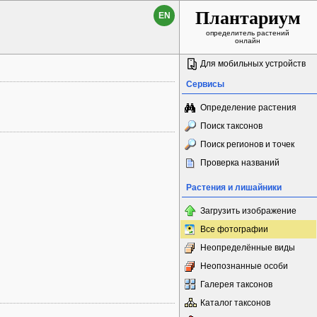
Плантариум
EN
определитель растений
онлайн
Для мобильных устройств
Сервисы
Определение растения
Поиск таксонов
Поиск регионов и точек
Проверка названий
Растения и лишайники
Загрузить изображение
Все фотографии
Неопределённые виды
Неопознанные особи
Галерея таксонов
Каталог таксонов