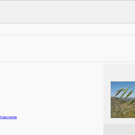
бтаксонов