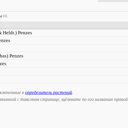
мы
(4).
& Heldr.) Penzes
enzes
bas) Penzes
zes
включенные в
определитель растений
.
занной с таксоном странице, щёлкните по его названию правой