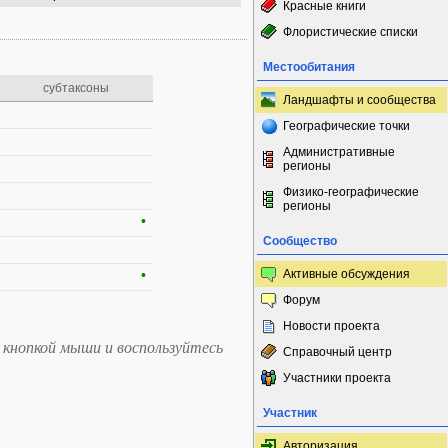
Красные книги
Флористические списки
Местообитания
субтаксоны
Ландшафты и сообщества
Географические точки
Административные
регионы
Физико-географические
регионы
•
Сообщество
•
Активные обсуждения
Форум
Новости проекта
 кнопкой мыши и воспользуйтесь
Справочный центр
Участники проекта
Участник
Авторизация