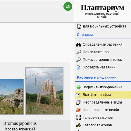
Плантариум
EN
определитель растений
онлайн
Для мобильных устройств
Сервисы
Определение растения
Поиск таксонов
Поиск регионов и точек
Проверка названий
Растения и лишайники
Загрузить изображение
Все фотографии
Неопределённые виды
Неопознанные особи
Галерея таксонов
Bromus japonicus
Каталог таксонов
Костёр японский