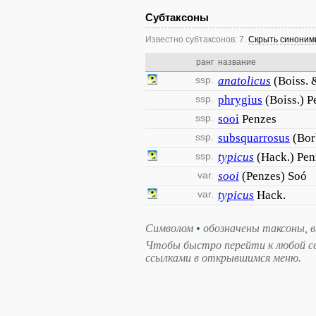
Субтаксоны
Известно субтаксонов: 7.
Скрыть синони
ранг
название
ssp.
anatolicus
(Boiss. 
ssp.
phrygius
(Boiss.) P
ssp.
sooi
Penzes
ssp.
subsquarrosus
(Bor
ssp.
typicus
(Hack.) Pen
var.
sooi
(Penzes) Soó
var.
typicus
Hack.
Символом
•
обозначены таксоны, 
Чтобы быстро перейти к любой свя
ссылками в открывшимся меню.