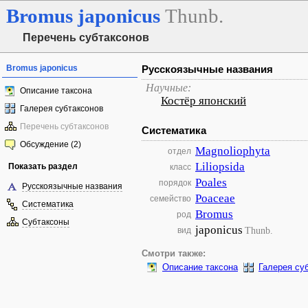
Bromus
japonicus
Thunb.
Перечень субтаксонов
Bromus japonicus
Русскоязычные названия
Научные:
Описание таксона
Костёр японский
Галерея субтаксонов
Перечень субтаксонов
Систематика
Обсуждение (2)
Magnoliophyta
отдел
Liliopsida
Показать раздел
класс
Poales
порядок
Русскоязычные названия
Poaceae
семейство
Систематика
Bromus
род
Субтаксоны
japonicus
Thunb.
вид
Смотри также:
Описание таксона
Галерея су