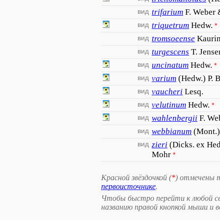
вид
trifarium
F. Weber 
вид
triquetrum
Hedw.
*
вид
tromsoeense
Kaurin
вид
turgescens
T. Jense
вид
uncinatum
Hedw.
*
вид
varium
(Hedw.) P. 
вид
vaucheri
Lesq.
вид
velutinum
Hedw.
*
вид
wahlenbergii
F. We
вид
webbianum
(Mont.)
вид
zieri
(Dicks. ex He
Mohr
*
Красной звёздочкой (
*
) отмечены 
первоисточнике
.
Чтобы быстро перейти к любой св
названию правой кнопкой мыши и 