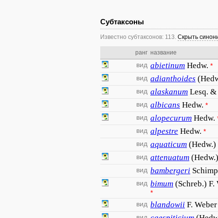
Субтаксоны
Известно субтаксонов: 113.
Скрыть синон
ранг
название
вид
abietinum
Hedw.
*
вид
adianthoides
(Hedw
вид
alaskanum
Lesq. &
вид
albicans
Hedw.
*
вид
alopecurum
Hedw.
вид
alpestre
Hedw.
*
вид
aquaticum
(Hedw.) 
вид
attenuatum
(Hedw.)
вид
bambergeri
Schimp
вид
bimum
(Schreb.) F
*
вид
blandowii
F. Weber
вид
caespiticium
(Hedw