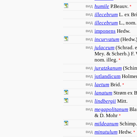
вид
humile
P.Beauv.
*
вид
illecebrum
L. ex Bri
вид
illecebrum
L., nom.
вид
imponens
Hedw.
вид
incurvatum
(Hedw.)
вид
julaceum
(Schrad. e
Mey. & Scherb.) F.
nom. illeg.
*
вид
juratzkanum
(Schi
вид
jutlandicum
Holme
вид
laetum
Brid.
*
вид
lanatum
Strøm ex B
вид
lindbergii
Mitt.
вид
megapolitanum
Bla
& D. Mohr
*
вид
mildeanum
Schimp.
вид
minutulum
Hedw.
*