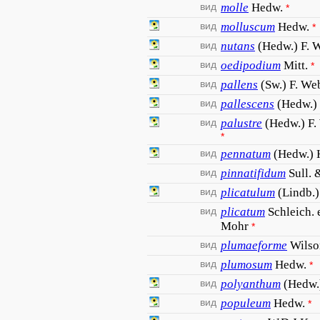
вид
molle
Hedw.
*
вид
molluscum
Hedw.
*
вид
nutans
(Hedw.) F. 
вид
oedipodium
Mitt.
*
вид
pallens
(Sw.) F. W
вид
pallescens
(Hedw.) 
вид
palustre
(Hedw.) F
*
вид
pennatum
(Hedw.) 
вид
pinnatifidum
Sull. 
вид
plicatulum
(Lindb.)
вид
plicatum
Schleich. 
Mohr
*
вид
plumaeforme
Wilso
вид
plumosum
Hedw.
*
вид
polyanthum
(Hedw.
вид
populeum
Hedw.
*