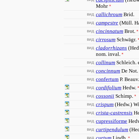
Mohr
*
вид
callichroum
Brid.
вид
campestre
(Müll. Ha
вид
cincinnatum
Brot.
*
вид
cirrosum
Schwägr.
вид
cladorrhizans
(Hedw
nom. inval.
*
вид
collinum
Schleich. 
вид
concinnum
De Not.
вид
confertum
P. Beauv
вид
cordifolium
Hedw.
*
вид
cossonii
Schimp.
*
вид
crispum
(Hedw.) Wi
вид
crista-castrensis
H
вид
cupressiforme
Hed
вид
curtipendulum
(Hed
вид
curtum
Lindb.
*