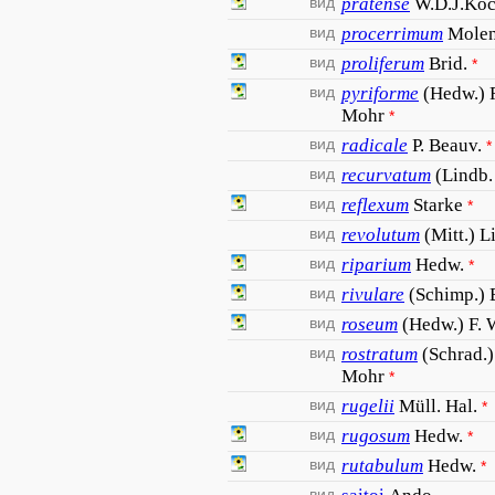
вид
pratense
W.D.J.Koc
вид
procerrimum
Mole
вид
proliferum
Brid.
*
вид
pyriforme
(Hedw.) 
Mohr
*
вид
radicale
P. Beauv.
*
вид
recurvatum
(Lindb.
вид
reflexum
Starke
*
вид
revolutum
(Mitt.) L
вид
riparium
Hedw.
*
вид
rivulare
(Schimp.) 
вид
roseum
(Hedw.) F.
вид
rostratum
(Schrad.)
Mohr
*
вид
rugelii
Müll. Hal.
*
вид
rugosum
Hedw.
*
вид
rutabulum
Hedw.
*
вид