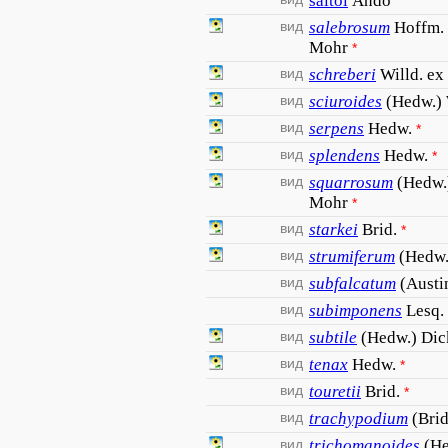
saitoi
Ando
вид
salebrosum
Hoffm. 
Mohr
*
вид
schreberi
Willd. ex
вид
sciuroides
(Hedw.) 
вид
serpens
Hedw.
*
вид
splendens
Hedw.
*
вид
squarrosum
(Hedw.
Mohr
*
вид
starkei
Brid.
*
вид
strumiferum
(Hedw.
вид
subfalcatum
(Austi
вид
subimponens
Lesq.
вид
subtile
(Hedw.) Dick
вид
tenax
Hedw.
*
вид
touretii
Brid.
*
вид
trachypodium
(Brid
вид
trichomanoides
(He