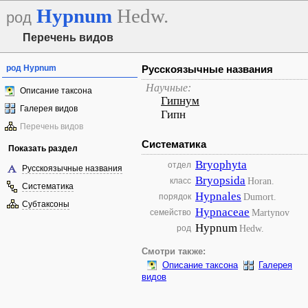
Hypnum
Hedw.
род
Перечень видов
род Hypnum
Русскоязычные названия
Научные:
Описание таксона
Гипнум
Галерея видов
Гипн
Перечень видов
Систематика
Показать раздел
Bryophyta
отдел
Русскоязычные названия
Bryopsida
Horan.
класс
Систематика
Hypnales
Dumort.
порядок
Субтаксоны
Hypnaceae
Martynov
семейство
Hypnum
Hedw.
род
Смотри также:
Описание таксона
Галерея
видов