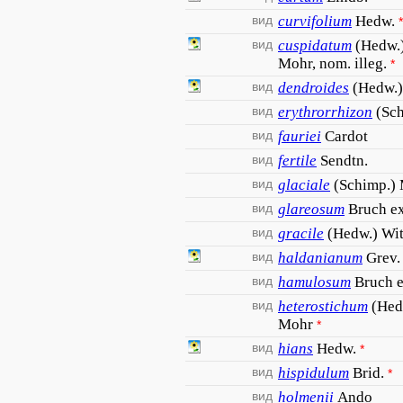
вид
curvifolium
Hedw.
*
вид
cuspidatum
(Hedw.)
Mohr, nom. illeg.
*
вид
dendroides
(Hedw.)
вид
erythrorrhizon
(Sch
вид
fauriei
Cardot
вид
fertile
Sendtn.
вид
glaciale
(Schimp.) 
вид
glareosum
Bruch e
вид
gracile
(Hedw.) Wit
вид
haldanianum
Grev.
вид
hamulosum
Bruch et
вид
heterostichum
(Hed
Mohr
*
вид
hians
Hedw.
*
вид
hispidulum
Brid.
*
вид
holmenii
Ando