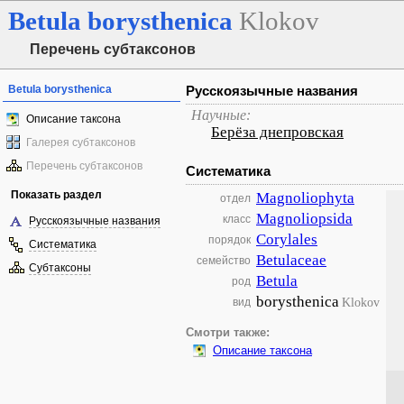
Betula
borysthenica
Klokov
Перечень субтаксонов
Betula borysthenica
Русскоязычные названия
Научные:
Описание таксона
Берёза днепровская
Галерея субтаксонов
Перечень субтаксонов
Систематика
Показать раздел
Magnoliophyta
отдел
Magnoliopsida
класс
Русскоязычные названия
Corylales
порядок
Систематика
Betulaceae
семейство
Субтаксоны
Betula
род
borysthenica
Klokov
вид
Смотри также:
Описание таксона