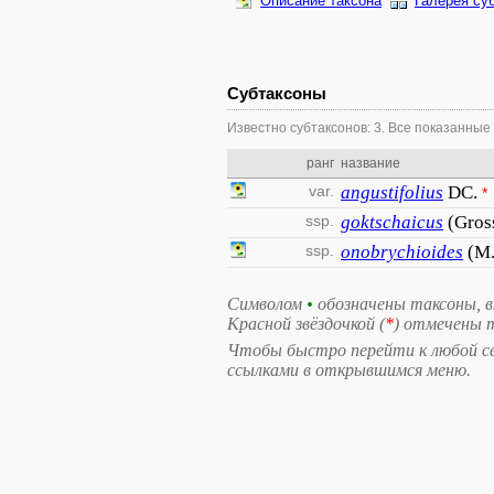
Описание таксона
Галерея су
Субтаксоны
Известно субтаксонов: 3. Все показанные
ранг
название
var.
angustifolius
DC.
*
ssp.
goktschaicus
(Gros
ssp.
onobrychioides
(M.
Символом
•
обозначены таксоны, 
Красной звёздочкой (
*
) отмечены 
Чтобы быстро перейти к любой свя
ссылками в открывшимся меню.