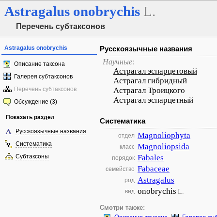
Astragalus
onobrychis
L.
Перечень субтаксонов
Astragalus onobrychis
Русскоязычные названия
Научные:
Описание таксона
Астрагал эспарцетовый
Галерея субтаксонов
Астрагал гибридный
Перечень субтаксонов
Астрагал Троицкого
Астрагал эспарцетный
Обсуждение (3)
Показать раздел
Систематика
Русскоязычные названия
Magnoliophyta
отдел
Систематика
Magnoliopsida
класс
Субтаксоны
Fabales
порядок
Fabaceae
семейство
Astragalus
род
onobrychis
L.
вид
Смотри также: