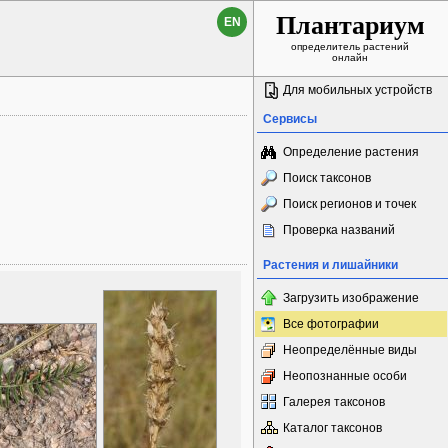
Плантариум
EN
определитель растений
онлайн
Для мобильных устройств
Сервисы
Определение растения
Поиск таксонов
Поиск регионов и точек
Проверка названий
Растения и лишайники
Загрузить изображение
Все фотографии
Неопределённые виды
Неопознанные особи
Галерея таксонов
Каталог таксонов