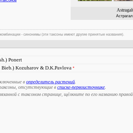
бтаксонов
Astragal
Астрагал
 комбинации - синонимы (эти таксоны имеют другие принятые названия).
sh.) Ponert
 Bieb.) Kozuharov & D.K.Pavlova
*
включенные в
определитель растений
.
таксоны, отсутствующие в
списке-первоисточнике
.
занной с таксоном странице, щёлкните по его названию правой