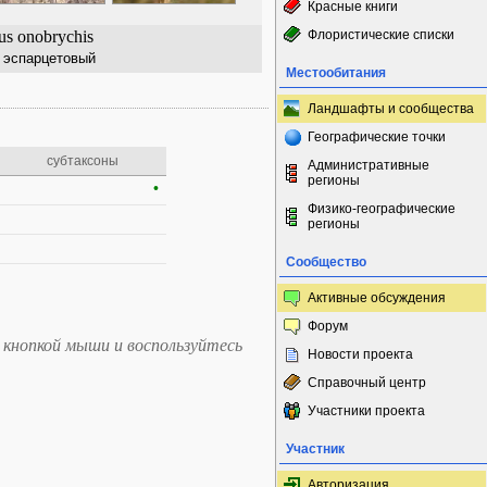
Красные книги
us onobrychis
Флористические списки
 эспарцетовый
Местообитания
Ландшафты и сообщества
Географические точки
субтаксоны
Административные
регионы
•
Физико-географические
регионы
Сообщество
Активные обсуждения
Форум
 кнопкой мыши и воспользуйтесь
Новости проекта
Справочный центр
Участники проекта
Участник
Авторизация