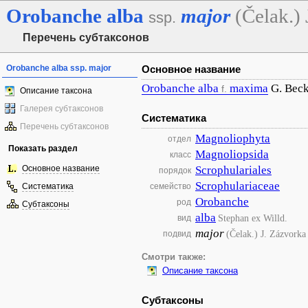
Orobanche
alba
major
(Čelak.)
ssp.
Перечень субтаксонов
Orobanche alba ssp. major
Основное название
Orobanche
alba
maxima
G. Bec
f.
Описание таксона
Галерея субтаксонов
Систематика
Перечень субтаксонов
Magnoliophyta
отдел
Показать раздел
Magnoliopsida
класс
Основное название
Scrophulariales
порядок
Scrophulariaceae
Систематика
семейство
Orobanche
род
Субтаксоны
alba
Stephan ex Willd.
вид
major
(Čelak.) J. Zázvorka
подвид
Смотри также:
Описание таксона
Субтаксоны