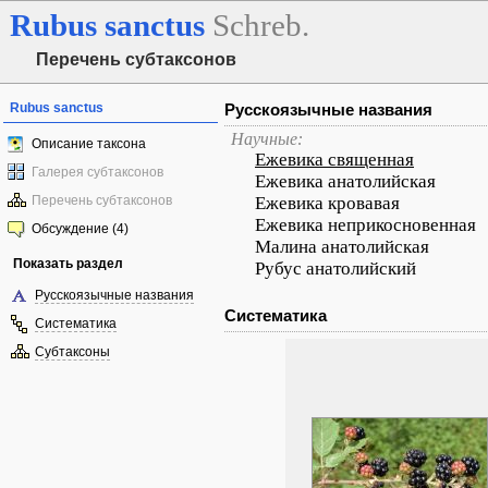
Rubus
sanctus
Schreb.
Перечень субтаксонов
Rubus sanctus
Русскоязычные названия
Научные:
Описание таксона
Ежевика священная
Галерея субтаксонов
Ежевика анатолийская
Перечень субтаксонов
Ежевика кровавая
Ежевика неприкосновенная
Обсуждение (4)
Малина анатолийская
Показать раздел
Рубус анатолийский
Русскоязычные названия
Систематика
Систематика
Субтаксоны