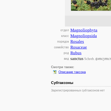
Magnoliophyta
отдел
Magnoliopsida
класс
Rosales
порядок
Rosaceae
семейство
Rubus
род
sanctus
отсутс
Schreb.
вид
(
Смотри также:
Описание таксона
Субтаксоны
Зарегистрированных субтаксонов нет