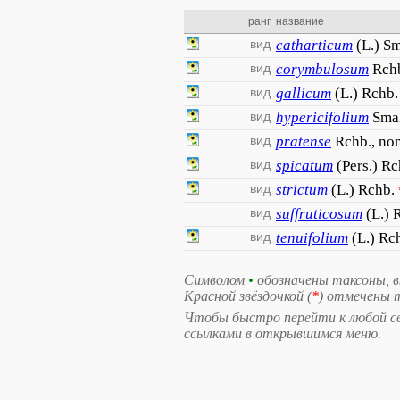
ранг
название
вид
catharticum
(L.) Sm
вид
corymbulosum
Rch
вид
gallicum
(L.) Rchb.
вид
hypericifolium
Sma
вид
pratense
Rchb., nom
вид
spicatum
(Pers.) Rc
вид
strictum
(L.) Rchb.
вид
suffruticosum
(L.) 
вид
tenuifolium
(L.) Rc
Символом
•
обозначены таксоны, 
Красной звёздочкой (
*
) отмечены 
Чтобы быстро перейти к любой свя
ссылками в открывшимся меню.