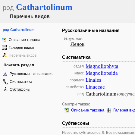
Cathartolinum
род
Перечень видов
род Cathartolinum
Русскоязычные названия
Научные:
Описание таксона
Ленок
Галерея видов
Перечень видов
Систематика
Показать раздел
Magnoliophyta
отдел
Magnoliopsida
класс
Русскоязычные названия
Linales
порядок
Систематика
Linaceae
семейство
Субтаксоны
Cathartolinum
отсутс
род
(
Смотри также:
Описание таксона
Галерея ви
Субтаксоны
Известно субтаксонов: 9. Все показанные