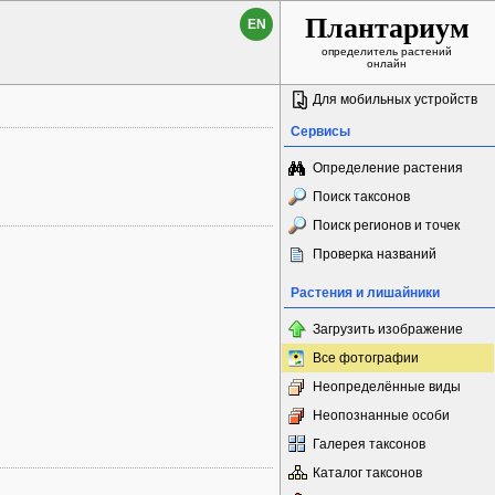
Плантариум
EN
определитель растений
онлайн
Для мобильных устройств
Сервисы
Определение растения
Поиск таксонов
Поиск регионов и точек
Проверка названий
Растения и лишайники
Загрузить изображение
Все фотографии
Неопределённые виды
Неопознанные особи
Галерея таксонов
Каталог таксонов