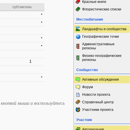
Красные книги
субтаксоны
Флористические списки
•
Местообитания
•
Ландшафты и сообщества
Географические точки
•
Административные
•
регионы
Физико-географические
регионы
1
Сообщество
•
Активные обсуждения
Форум
Новости проекта
Справочный центр
 кнопкой мыши и воспользуйтесь
Участники проекта
Участник
Авторизация