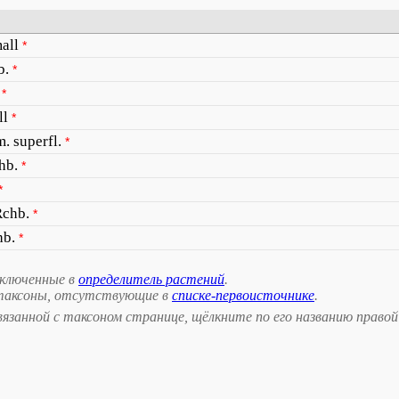
all
*
b.
*
*
ll
*
. superfl.
*
hb.
*
*
Rchb.
*
hb.
*
включенные в
определитель растений
.
таксоны, отсутствующие в
списке-первоисточнике
.
занной с таксоном странице, щёлкните по его названию правой