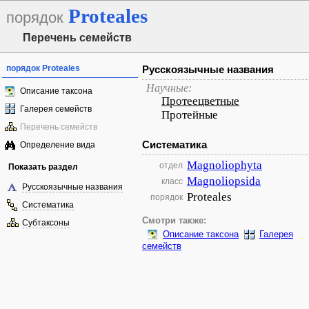
Proteales
порядок
Перечень семейств
порядок Proteales
Русскоязычные названия
Научные:
Описание таксона
Протеецветные
Галерея семейств
Протейные
Перечень семейств
Систематика
Определение вида
Magnoliophyta
отдел
Показать раздел
Magnoliopsida
класс
Русскоязычные названия
Proteales
порядок
Систематика
Смотри также:
Субтаксоны
Описание таксона
Галерея
семейств