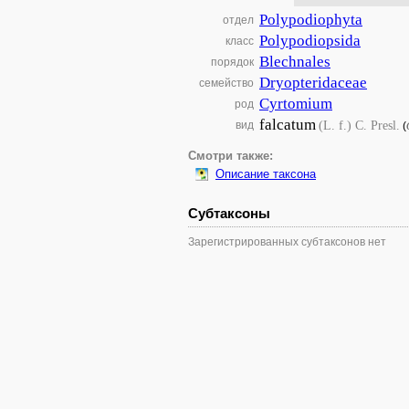
Polypodiophyta
отдел
Polypodiopsida
класс
Blechnales
порядок
Dryopteridaceae
семейство
Cyrtomium
род
falcatum
(L. f.) C. Presl.
вид
(
Смотри также:
Описание таксона
Субтаксоны
Зарегистрированных субтаксонов нет