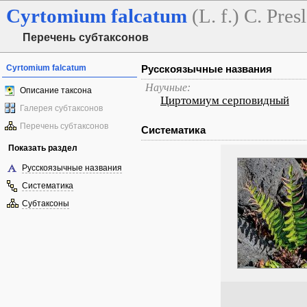
Cyrtomium
falcatum
(L. f.) C. Presl
Перечень субтаксонов
Cyrtomium falcatum
Русскоязычные названия
Научные:
Описание таксона
Циртомиум серповидный
Галерея субтаксонов
Перечень субтаксонов
Систематика
Показать раздел
Русскоязычные названия
Систематика
Субтаксоны