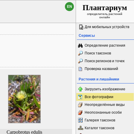
Плантариум
EN
определитель растений
онлайн
Для мобильных устройств
Сервисы
Определение растения
Поиск таксонов
Поиск регионов и точек
Проверка названий
Растения и лишайники
Загрузить изображение
Все фотографии
Неопределённые виды
Неопознанные особи
Галерея таксонов
Каталог таксонов
Carpobrotus edulis