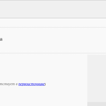
ый
тствует в
первоисточнике
)