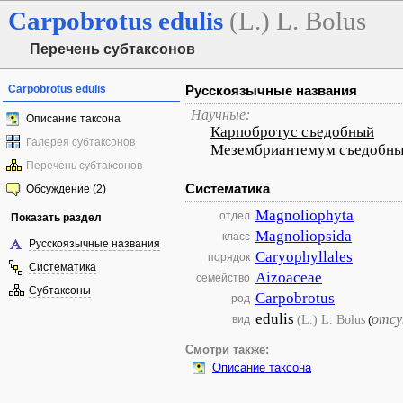
Carpobrotus
edulis
(L.) L. Bolus
Перечень субтаксонов
Carpobrotus edulis
Русскоязычные названия
Научные:
Описание таксона
Карпобротус съедобный
Галерея субтаксонов
Мезембриантемум съедобн
Перечень субтаксонов
Систематика
Обсуждение (2)
Magnoliophyta
отдел
Показать раздел
Magnoliopsida
класс
Русскоязычные названия
Caryophyllales
порядок
Систематика
Aizoaceae
семейство
Субтаксоны
Carpobrotus
род
edulis
отсу
(L.) L. Bolus
вид
(
Смотри также:
Описание таксона