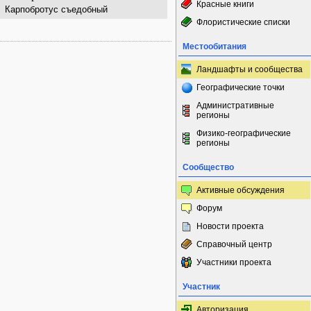
Красные книги
Карпобротус съедобный
Флористические списки
Местообитания
Ландшафты и сообщества
Географические точки
Административные
регионы
Физико-географические
регионы
Сообщество
Активные обсуждения
Форум
Новости проекта
Справочный центр
Участники проекта
Участник
Авторизация