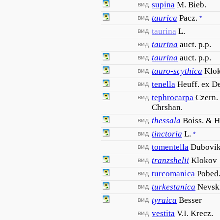
вид
supina
M. Bieb.
вид
taurica
Pacz.
*
вид
taurina
L.
вид
taurina
auct. p.p.
вид
taurina
auct. p.p.
вид
tauro-scythica
Klo
вид
tenella
Heuff. ex D
вид
tephrocarpa
Czern.
Chrshan.
вид
thessala
Boiss. & H
вид
tinctoria
L.
*
вид
tomentella
Dubovi
вид
tranzshelii
Klokov
вид
turcomanica
Pobed
вид
turkestanica
Nevsk
вид
tyraica
Besser
вид
vestita
V.I. Krecz.