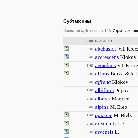
Субтаксоны
Известно субтаксонов: 143.
Скрыть сино
ранг
название
вид
abchasica
V.I. Krec
вид
accrescens
Klokov
вид
aemulans
V.I. Krec
вид
affinis
Boiss. & A. 
вид
affrena
Klokov
вид
albiflora
Popov
вид
albovii
Manden.
вид
alpina
M. Bieb.
вид
aparine
M. Bieb.
вид
aristata
L. f.
*
вид
arvensis
L.