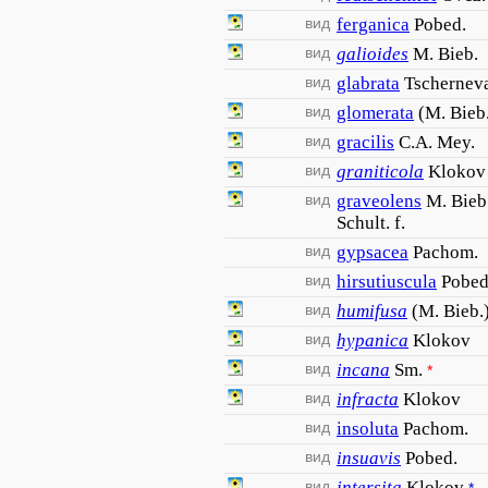
вид
ferganica
Pobed.
вид
galioides
M. Bieb.
вид
glabrata
Tschernev
вид
glomerata
(M. Bieb.
вид
gracilis
C.A. Mey.
вид
graniticola
Klokov
вид
graveolens
M. Bieb
Schult. f.
вид
gypsacea
Pachom.
вид
hirsutiuscula
Pobed
вид
humifusa
(M. Bieb.
вид
hypanica
Klokov
вид
incana
Sm.
*
вид
infracta
Klokov
вид
insoluta
Pachom.
вид
insuavis
Pobed.
вид
intersita
Klokov