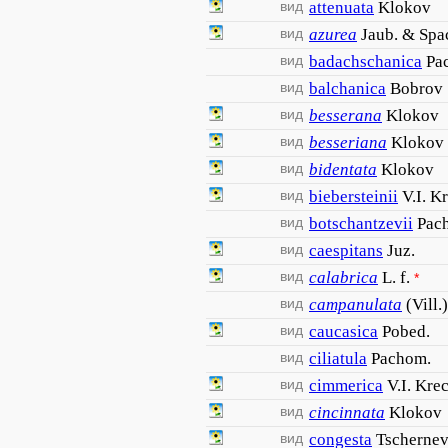
вид
attenuata
Klokov
вид
azurea
Jaub. & Spa
вид
badachschanica
Pa
вид
balchanica
Bobrov
вид
besserana
Klokov
вид
besseriana
Klokov
вид
bidentata
Klokov
вид
biebersteinii
V.I. K
вид
botschantzevii
Pac
вид
caespitans
Juz.
вид
calabrica
L. f.
*
вид
campanulata
(Vill
вид
caucasica
Pobed.
вид
ciliatula
Pachom.
вид
cimmerica
V.I. Kre
вид
cincinnata
Klokov
вид
congesta
Tscherne