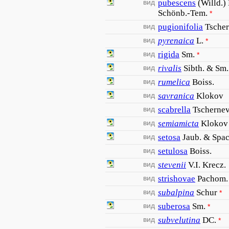
вид
pubescens
(Willd.)
Schönb.-Tem.
*
вид
pugionifolia
Tsche
вид
pyrenaica
L.
*
вид
rigida
Sm.
*
вид
rivalis
Sibth. & Sm.
вид
rumelica
Boiss.
вид
savranica
Klokov
вид
scabrella
Tscherne
вид
semiamicta
Klokov
вид
setosa
Jaub. & Spa
вид
setulosa
Boiss.
вид
stevenii
V.I. Krecz.
вид
strishovae
Pachom.
вид
subalpina
Schur
*
вид
suberosa
Sm.
*
вид
subvelutina
DC.
*