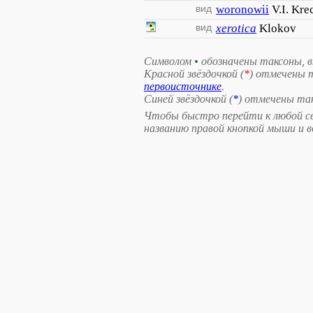
вид
woronowii
V.I. Kre
вид
xerotica
Klokov
Символом
•
обозначены таксоны, 
Красной звёздочкой (
*
) отмечены 
первоисточнике
.
Синей звёздочкой (
*
) отмечены та
Чтобы быстро перейти к любой св
названию правой кнопкой мыши и 