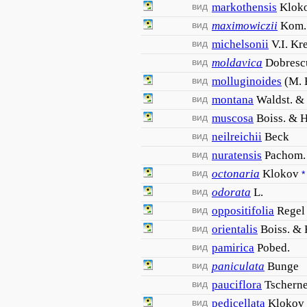
вид
markothensis
Klok
вид
maximowiczii
Kom.
вид
michelsonii
V.I. Kr
вид
moldavica
Dobresc
вид
molluginoides
(M. 
вид
montana
Waldst. & 
вид
muscosa
Boiss. & H
вид
neilreichii
Beck
вид
nuratensis
Pachom.
вид
octonaria
Klokov
*
вид
odorata
L.
вид
oppositifolia
Regel
вид
orientalis
Boiss. &
вид
pamirica
Pobed.
вид
paniculata
Bunge
вид
pauciflora
Tschern
вид
pedicellata
Klokov