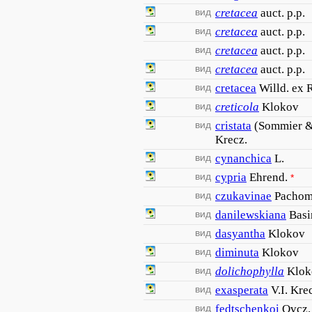
вид
cretacea
auct. p.p.
вид
cretacea
auct. p.p.
вид
cretacea
auct. p.p.
вид
cretacea
auct. p.p.
вид
cretacea
Willd. ex 
вид
creticola
Klokov
вид
cristata
(Sommier & 
Krecz.
вид
cynanchica
L.
вид
cypria
Ehrend.
*
вид
czukavinae
Pachom
вид
danilewskiana
Basi
вид
dasyantha
Klokov
вид
diminuta
Klokov
вид
dolichophylla
Klok
вид
exasperata
V.I. Kre
вид
fedtschenkoi
Ovcz.