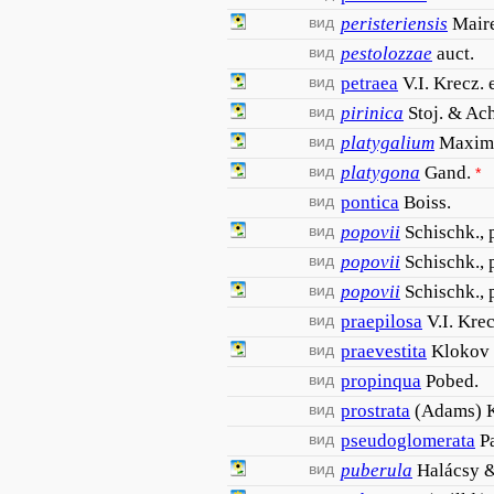
вид
peristeriensis
Maire
вид
pestolozzae
auct.
вид
petraea
V.I. Krecz.
вид
pirinica
Stoj. & Ach
вид
platygalium
Maxim
вид
platygona
Gand.
*
вид
pontica
Boiss.
вид
popovii
Schischk., 
вид
popovii
Schischk., 
вид
popovii
Schischk.,
вид
praepilosa
V.I. Kre
вид
praevestita
Klokov
вид
propinqua
Pobed.
вид
prostrata
(Adams) 
вид
pseudoglomerata
P
вид
puberula
Halácsy &