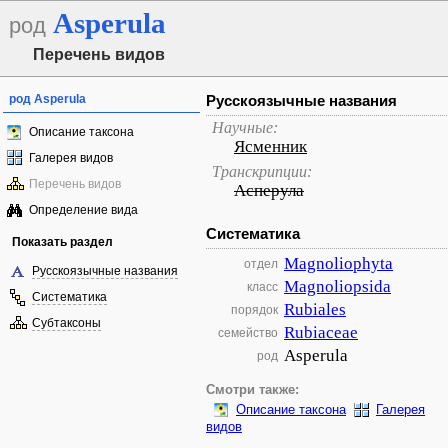
Asperula
род
Перечень видов
род Asperula
Русскоязычные названия
Научные:
Описание таксона
Ясменник
Галерея видов
Транскрипции:
Перечень видов
Асперула
Определение вида
Систематика
Показать раздел
Magnoliophyta
отдел
Русскоязычные названия
Magnoliopsida
класс
Систематика
Rubiales
порядок
Субтаксоны
Rubiaceae
семейство
Asperula
род
Смотри также:
Описание таксона
Галерея
видов