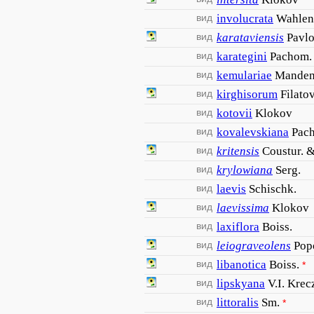
*
вид
involucrata
Wahlen
вид
karataviensis
Pavl
вид
karategini
Pachom.
вид
kemulariae
Manden
вид
kirghisorum
Filato
вид
kotovii
Klokov
вид
kovalevskiana
Pac
вид
kritensis
Coustur. 
вид
krylowiana
Serg.
вид
laevis
Schischk.
вид
laevissima
Klokov
вид
laxiflora
Boiss.
вид
leiograveolens
Pop
вид
libanotica
Boiss.
*
вид
lipskyana
V.I. Krec
вид
littoralis
Sm.
*