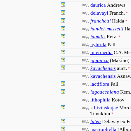
вид
daurica
Andrews
вид
delavayi
Franch.
*
вид
franchetti
Halda
*
вид
handel-mazzetti
Ha
вид
humilis
Retz.
*
вид
hybrida
Pall.
вид
intermedia
C.A. Me
вид
japonica
(Makino)
вид
kavachensis
auct.
*
вид
kavachensis
Aznav
вид
lactiflora
Pall.
вид
lagodechiana
Kem.
вид
lithophila
Kotov
вид
litvinskajae
Mord
×
Timukhin
*
вид
lutea
Delavay ex Fr
вид
macrophylla
(Albo