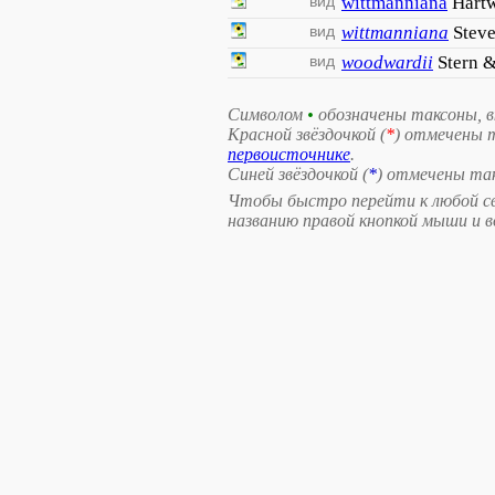
вид
wittmanniana
Hartw
вид
wittmanniana
Stev
вид
woodwardii
Stern 
Символом
•
обозначены таксоны, 
Красной звёздочкой (
*
) отмечены 
первоисточнике
.
Синей звёздочкой (
*
) отмечены та
Чтобы быстро перейти к любой св
названию правой кнопкой мыши и 