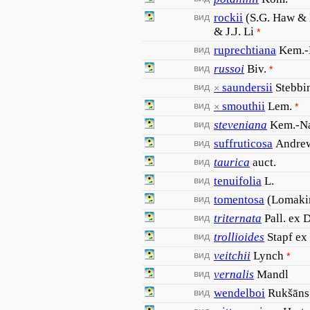
вид
rockii
(S.G. Haw & 
& J.J. Li
*
вид
ruprechtiana
Kem.-
вид
russoi
Biv.
*
вид
saundersii
Stebbi
×
вид
smouthii
Lem.
×
*
вид
steveniana
Kem.-Na
вид
suffruticosa
Andre
вид
taurica
auct.
вид
tenuifolia
L.
вид
tomentosa
(Lomaki
вид
triternata
Pall. ex 
вид
trollioides
Stapf ex
вид
veitchii
Lynch
*
вид
vernalis
Mandl
вид
wendelboi
Rukšāns 