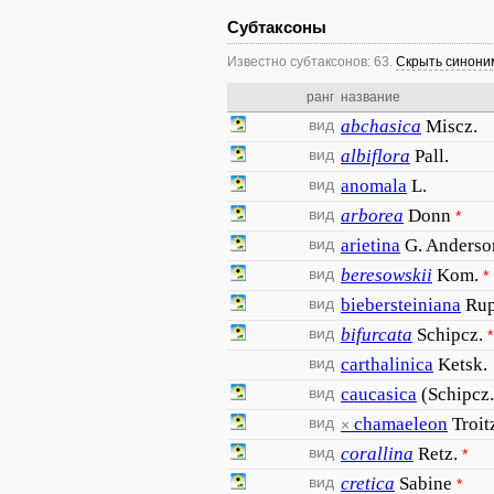
Субтаксоны
Известно субтаксонов: 63.
Скрыть синон
ранг
название
вид
abchasica
Miscz.
вид
albiflora
Pall.
вид
anomala
L.
вид
arborea
Donn
*
вид
arietina
G. Anderso
вид
beresowskii
Kom.
*
вид
biebersteiniana
Rup
вид
bifurcata
Schipcz.
*
вид
carthalinica
Ketsk.
вид
caucasica
(Schipcz.
вид
chamaeleon
Troit
×
вид
corallina
Retz.
*
вид
cretica
Sabine
*