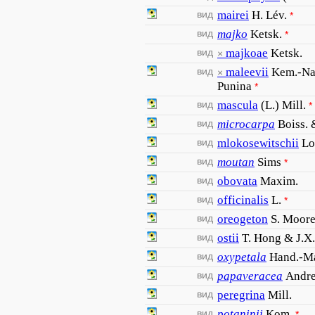
вид
mairei
H. Lév.
*
вид
majko
Ketsk.
*
вид
majkoae
Ketsk.
×
вид
maleevii
Kem.-Na
×
Punina
*
вид
mascula
(L.) Mill.
*
вид
microcarpa
Boiss. 
вид
mlokosewitschii
Lo
вид
moutan
Sims
*
вид
obovata
Maxim.
вид
officinalis
L.
*
вид
oreogeton
S. Moor
вид
ostii
T. Hong & J.X
вид
oxypetala
Hand.-M
вид
papaveracea
Andr
вид
peregrina
Mill.
вид
potaninii
Kom.
*