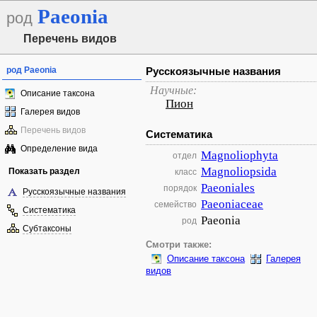
Paeonia
род
Перечень видов
род Paeonia
Русскоязычные названия
Научные:
Описание таксона
Пион
Галерея видов
Перечень видов
Систематика
Определение вида
Magnoliophyta
отдел
Magnoliopsida
Показать раздел
класс
Paeoniales
порядок
Русскоязычные названия
Paeoniaceae
семейство
Систематика
Paeonia
род
Субтаксоны
Смотри также:
Описание таксона
Галерея
видов