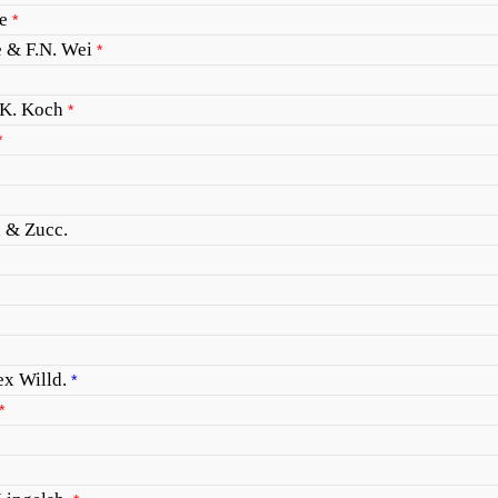
e
*
e & F.N. Wei
*
 K. Koch
*
*
d & Zucc.
ex Willd.
*
*