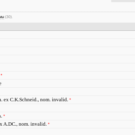
имы
(30).
*
e
. ex C.K.Schneid., nom. invalid.
*
.
*
x A.DC., nom. invalid.
*