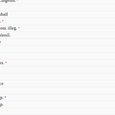
Lingelsh.
*
hall
.
*
nom. illeg.
*
Vassil.
r
hx.
*
ce
.p.
*
.p.