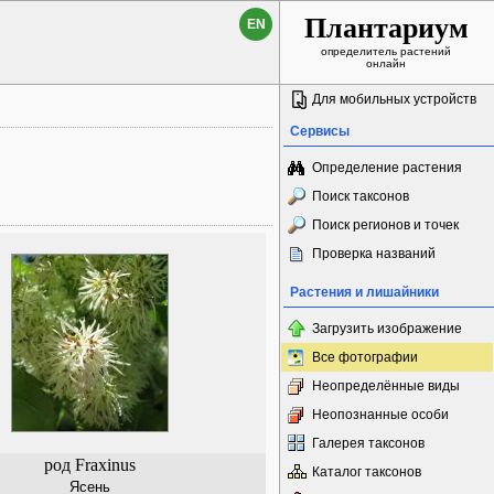
Плантариум
EN
определитель растений
онлайн
Для мобильных устройств
Сервисы
Определение растения
Поиск таксонов
Поиск регионов и точек
Проверка названий
Растения и лишайники
Загрузить изображение
Все фотографии
Неопределённые виды
Неопознанные особи
Галерея таксонов
род Fraxinus
Каталог таксонов
Ясень