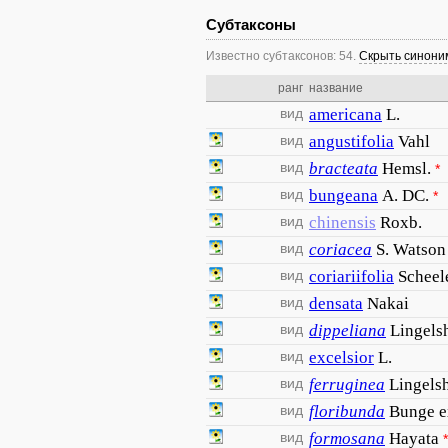
Субтаксоны
Известно субтаксонов: 54.
Скрыть синон
ранг
название
вид
americana
L.
вид
angustifolia
Vahl
вид
bracteata
Hemsl.
*
вид
bungeana
A. DC.
*
вид
chinensis
Roxb.
вид
coriacea
S. Watson
вид
coriariifolia
Scheel
вид
densata
Nakai
вид
dippeliana
Lingelsh
вид
excelsior
L.
вид
ferruginea
Lingelsh
вид
floribunda
Bunge e
вид
formosana
Hayata
*