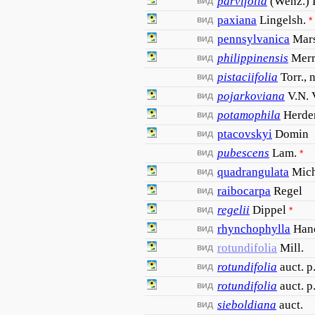
вид
parvifolia
(Wenz.) 
вид
paxiana
Lingelsh.
*
вид
pennsylvanica
Mars
вид
philippinensis
Merr
вид
pistaciifolia
Torr., 
вид
pojarkoviana
V.N. 
вид
potamophila
Herde
вид
ptacovskyi
Domin
вид
pubescens
Lam.
*
вид
quadrangulata
Mic
вид
raibocarpa
Regel
вид
regelii
Dippel
*
вид
rhynchophylla
Han
вид
rotundifolia
Mill.
вид
rotundifolia
auct. p
вид
rotundifolia
auct. p
вид
sieboldiana
auct.