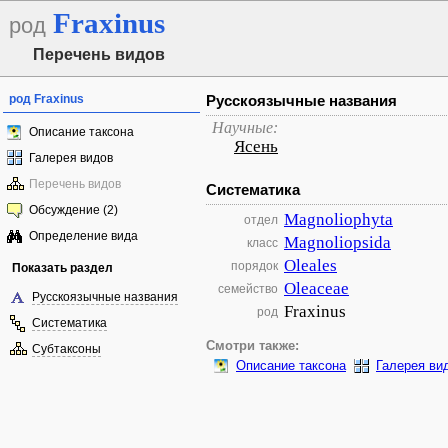
Fraxinus
род
Перечень видов
род Fraxinus
Русскоязычные названия
Научные:
Описание таксона
Ясень
Галерея видов
Перечень видов
Систематика
Обсуждение (2)
Magnoliophyta
отдел
Определение вида
Magnoliopsida
класс
Oleales
порядок
Показать раздел
Oleaceae
семейство
Русскоязычные названия
Fraxinus
род
Систематика
Смотри также:
Субтаксоны
Описание таксона
Галерея ви