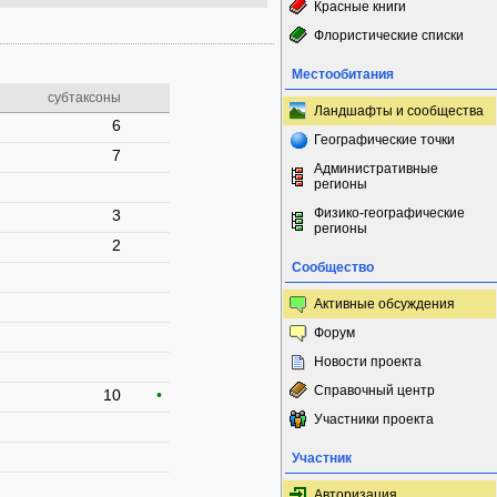
Красные книги
Флористические списки
Местообитания
субтаксоны
Ландшафты и сообщества
6
Географические точки
7
Административные
регионы
Физико-географические
3
регионы
2
Сообщество
Активные обсуждения
Форум
Новости проекта
Справочный центр
10
•
Участники проекта
Участник
Авторизация