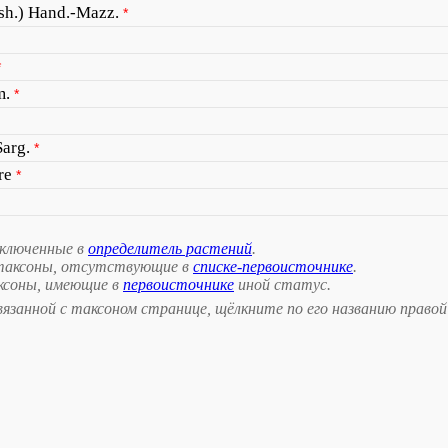
sh.) Hand.-Mazz.
*
*
m.
*
Sarg.
*
re
*
включенные в
определитель растений
.
таксоны, отсутствующие в
списке-первоисточнике
.
ксоны, имеющие в
первоисточнике
иной статус.
занной с таксоном странице, щёлкните по его названию правой