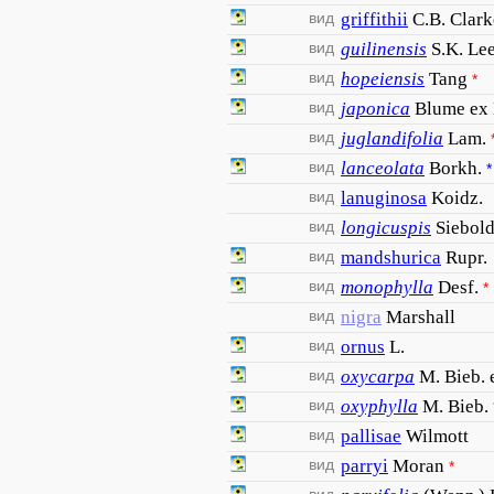
вид
griffithii
C.B. Clark
вид
guilinensis
S.K. Le
вид
hopeiensis
Tang
*
вид
japonica
Blume ex
вид
juglandifolia
Lam.
вид
lanceolata
Borkh.
*
вид
lanuginosa
Koidz.
вид
longicuspis
Siebol
вид
mandshurica
Rupr.
вид
monophylla
Desf.
*
вид
nigra
Marshall
вид
ornus
L.
вид
oxycarpa
M. Bieb. 
вид
oxyphylla
M. Bieb.
вид
pallisae
Wilmott
вид
parryi
Moran
*