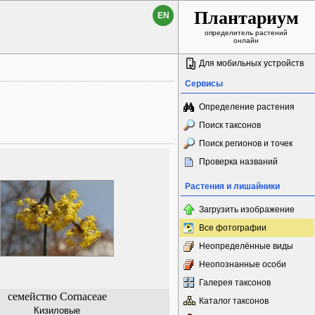
Плантариум
EN
определитель растений
онлайн
Для мобильных устройств
Сервисы
Определение растения
Поиск таксонов
Поиск регионов и точек
Проверка названий
Растения и лишайники
Загрузить изображение
Все фотографии
Неопределённые виды
Неопознанные особи
Галерея таксонов
семейство Cornaceae
Каталог таксонов
Кизиловые