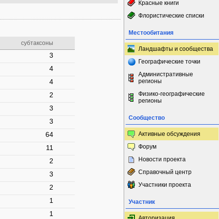
Красные книги
Флористические списки
Местообитания
субтаксоны
Ландшафты и сообщества
3
Географические точки
4
Административные
4
регионы
Физико-географические
2
регионы
3
Сообщество
3
64
Активные обсуждения
Форум
11
Новости проекта
2
Справочный центр
3
Участники проекта
2
1
Участник
1
Авторизация