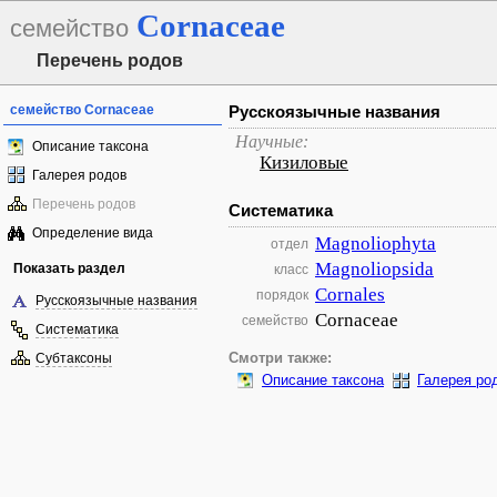
Cornaceae
семейство
Перечень родов
семейство Cornaceae
Русскоязычные названия
Научные:
Описание таксона
Кизиловые
Галерея родов
Перечень родов
Систематика
Определение вида
Magnoliophyta
отдел
Magnoliopsida
Показать раздел
класс
Cornales
порядок
Русскоязычные названия
Cornaceae
семейство
Систематика
Субтаксоны
Смотри также:
Описание таксона
Галерея ро