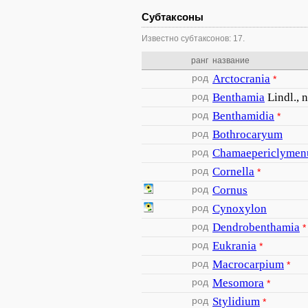
Субтаксоны
Известно субтаксонов: 17.
ранг
название
род
Arctocrania
*
род
Benthamia
Lindl., 
род
Benthamidia
*
род
Bothrocaryum
род
Chamaepericlyme
род
Cornella
*
род
Cornus
род
Cynoxylon
род
Dendrobenthamia
*
род
Eukrania
*
род
Macrocarpium
*
род
Mesomora
*
род
Stylidium
*