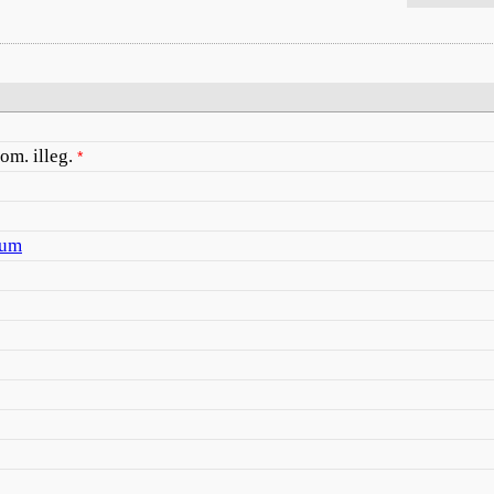
nom. illeg.
*
num