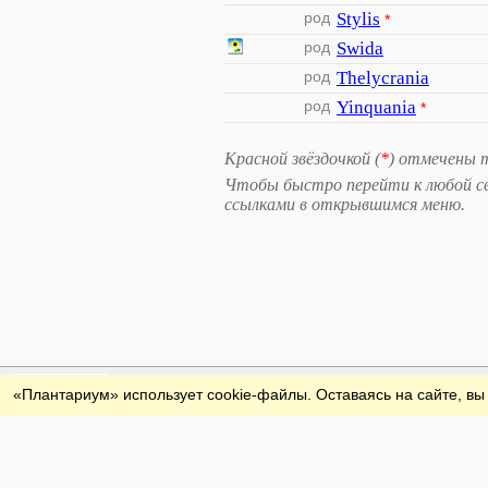
род
Stylis
*
род
Swida
род
Thelycrania
род
Yinquania
*
Красной звёздочкой (
*
) отмечены 
Чтобы быстро перейти к любой свя
ссылками в открывшимся меню.
Обратная связь
«Плантариум» использует cookie-файлы. Оставаясь на сайте, вы