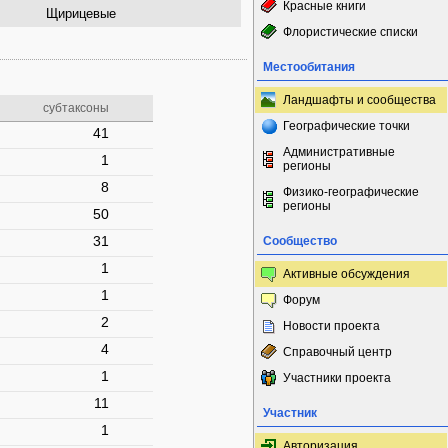
Красные книги
Щирицевые
Флористические списки
Местообитания
Ландшафты и сообщества
субтаксоны
Географические точки
41
Административные
1
регионы
8
Физико-географические
регионы
50
31
Сообщество
1
Активные обсуждения
1
Форум
2
Новости проекта
4
Справочный центр
1
Участники проекта
11
Участник
1
Авторизация