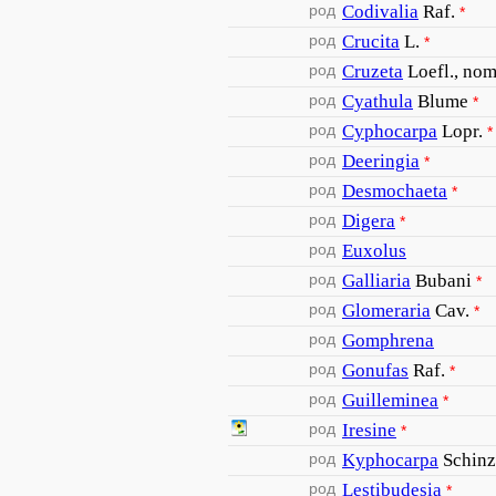
род
Codivalia
Raf.
*
род
Crucita
L.
*
род
Cruzeta
Loefl., nom.
род
Cyathula
Blume
*
род
Cyphocarpa
Lopr.
*
род
Deeringia
*
род
Desmochaeta
*
род
Digera
*
род
Euxolus
род
Galliaria
Bubani
*
род
Glomeraria
Cav.
*
род
Gomphrena
род
Gonufas
Raf.
*
род
Guilleminea
*
род
Iresine
*
род
Kyphocarpa
Schinz
род
Lestibudesia
*