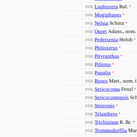
род
Lophoxera
Raf.
*
род
Mogiphanes
*
род
Nelsia
Schinz
*
род
Ouret
Adans., nom. 
род
Pedersenia
Holub
*
род
Philoxerus
*
род
Pityranthus
*
род
Ptilotus
*
род
Pupalia
*
род
Rosea
Mart., nom. i
род
Sericocoma
Fenzl
*
род
Sericocomopsis
Sc
род
Steiremis
*
род
Telanthera
*
род
Trichinium
R. Br.
*
род
Trommsdorffia
Mart