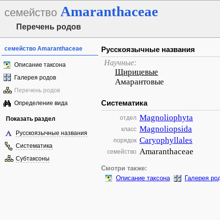
Amaranthaceae
семейство
Перечень родов
семейство Amaranthaceae
Русскоязычные названия
Научные:
Описание таксона
Щирицевые
Галерея родов
Амарантовые
Перечень родов
Систематика
Определение вида
Magnoliophyta
отдел
Показать раздел
Magnoliopsida
класс
Русскоязычные названия
Caryophyllales
порядок
Систематика
Amaranthaceae
семейство
Субтаксоны
Смотри также:
Описание таксона
Галерея ро