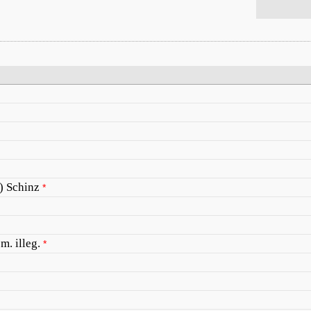
) Schinz
*
m. illeg.
*