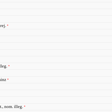
rej.
*
lleg.
*
hinz
*
., nom. illeg.
*