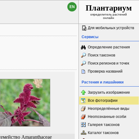
Плантариум
EN
определитель растений
онлайн
Для мобильных устройств
Сервисы
Определение растения
Поиск таксонов
Поиск регионов и точек
Проверка названий
Растения и лишайники
Загрузить изображение
Все фотографии
Неопределённые виды
Неопознанные особи
Галерея таксонов
Каталог таксонов
семейство Amaranthaceae