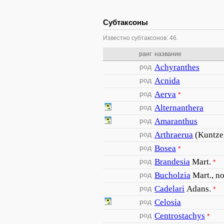
Субтаксоны
Известно субтаксонов: 46.
ранг
название
род
Achyranthes
род
Acnida
род
Aerva
*
род
Alternanthera
род
Amaranthus
род
Arthraerua
(Kuntze
род
Bosea
*
род
Brandesia
Mart.
*
род
Bucholzia
Mart., no
род
Cadelari
Adans.
*
род
Celosia
род
Centrostachys
*