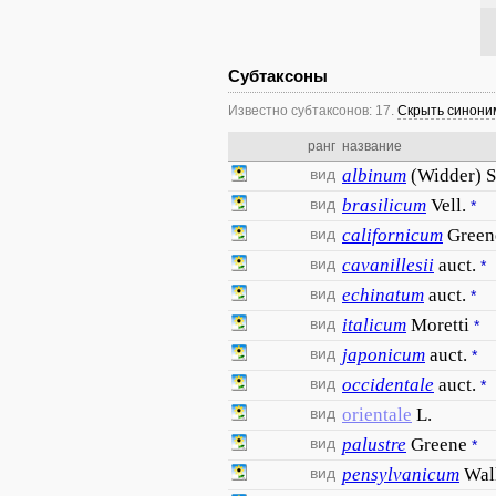
Субтаксоны
Известно субтаксонов: 17.
Скрыть синон
ранг
название
вид
albinum
(Widder) 
вид
brasilicum
Vell.
*
вид
californicum
Green
вид
cavanillesii
auct.
*
вид
echinatum
auct.
*
вид
italicum
Moretti
*
вид
japonicum
auct.
*
вид
occidentale
auct.
*
вид
orientale
L.
вид
palustre
Greene
*
вид
pensylvanicum
Wall