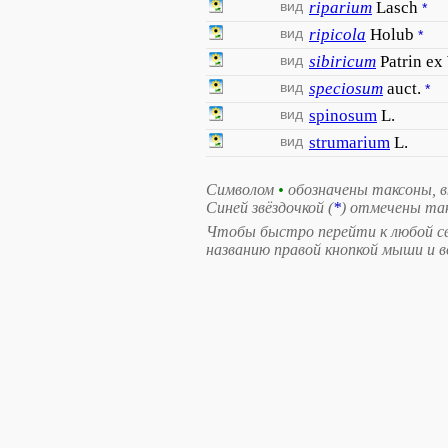
вид
riparium
Lasch
*
вид
ripicola
Holub
*
вид
sibiricum
Patrin ex
вид
speciosum
auct.
*
вид
spinosum
L.
вид
strumarium
L.
Символом
•
обозначены таксоны, 
Синей звёздочкой (
*
) отмечены та
Чтобы быстро перейти к любой св
названию правой кнопкой мыши и 