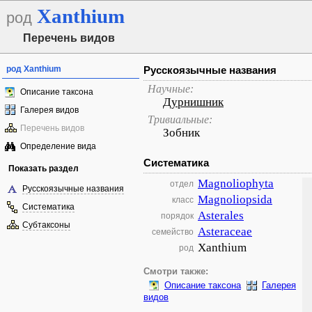
Xanthium
род
Перечень видов
род Xanthium
Русскоязычные названия
Научные:
Описание таксона
Дурнишник
Галерея видов
Тривиальные:
Перечень видов
Зобник
Определение вида
Систематика
Показать раздел
Magnoliophyta
отдел
Русскоязычные названия
Magnoliopsida
класс
Систематика
Asterales
порядок
Субтаксоны
Asteraceae
семейство
Xanthium
род
Смотри также:
Описание таксона
Галерея
видов