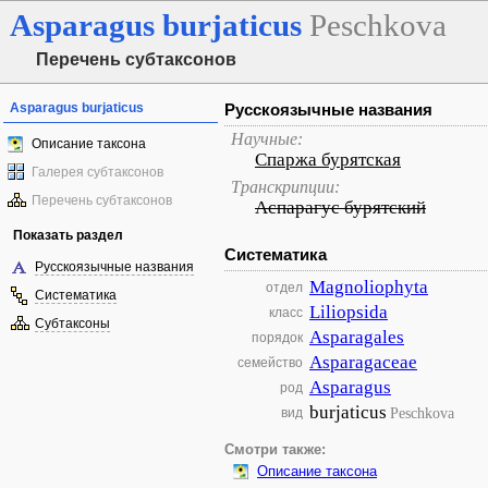
Asparagus
burjaticus
Peschkova
Перечень субтаксонов
Asparagus burjaticus
Русскоязычные названия
Научные:
Описание таксона
Спаржа бурятская
Галерея субтаксонов
Транскрипции:
Перечень субтаксонов
Аспарагус бурятский
Показать раздел
Систематика
Русскоязычные названия
Magnoliophyta
отдел
Систематика
Liliopsida
класс
Субтаксоны
Asparagales
порядок
Asparagaceae
семейство
Asparagus
род
burjaticus
Peschkova
вид
Смотри также:
Описание таксона