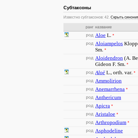
Субтаксоны
Известно субтаксонов: 42.
Скрыть синон
ранг
название
род
Aloe
L.
*
род
Aloiampelos
Klopp
Sm.
*
род
Aloidendron
(A. B
Gideon F. Sm.
*
род
Aloë
L., orth. var.
*
род
Ammolirion
род
Anemarrhena
*
род
Anthericum
род
Apicra
*
род
Aristaloe
*
род
Arthropodium
*
род
Asphodeline