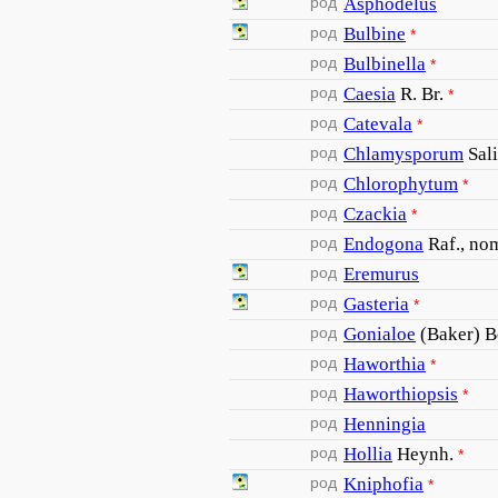
род
Asphodelus
род
Bulbine
*
род
Bulbinella
*
род
Caesia
R. Br.
*
род
Catevala
*
род
Chlamysporum
Sali
род
Chlorophytum
*
род
Czackia
*
род
Endogona
Raf., nom
род
Eremurus
род
Gasteria
*
род
Gonialoe
(Baker) B
род
Haworthia
*
род
Haworthiopsis
*
род
Henningia
род
Hollia
Heynh.
*
род
Kniphofia
*