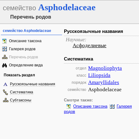
Asphodelaceae
семейство
Перечень родов
семейство Asphodelaceae
Русскоязычные названия
Научные:
Описание таксона
Асфоделиевые
Галерея родов
Перечень родов
Систематика
Определение вида
Magnoliophyta
отдел
Liliopsida
Показать раздел
класс
Amaryllidales
порядок
Русскоязычные названия
Asphodelaceae
семейство
Систематика
Субтаксоны
Смотри также:
Описание таксона
Галерея
родов