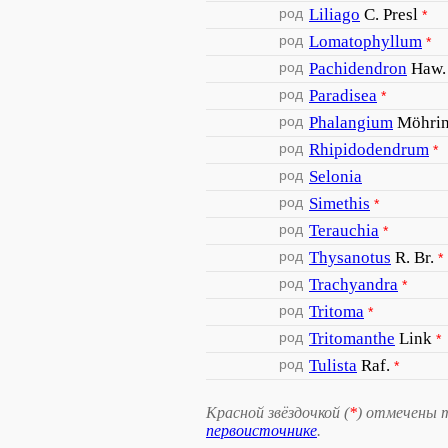
род
Liliago
C. Presl
*
род
Lomatophyllum
*
род
Pachidendron
Haw.
род
Paradisea
*
род
Phalangium
Möhrin
род
Rhipidodendrum
*
род
Selonia
род
Simethis
*
род
Terauchia
*
род
Thysanotus
R. Br.
*
род
Trachyandra
*
род
Tritoma
*
род
Tritomanthe
Link
*
род
Tulista
Raf.
*
Красной звёздочкой (
*
) отмечены 
первоисточнике
.