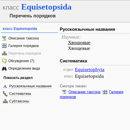
Equisetopsida
класс
Перечень порядков
класс Equisetopsida
Русскоязычные названия
Научные:
Описание таксона
Хвощовые
Галерея порядков
Хвощевые
Перечень порядков
Систематика
Обсуждение (7)
Определение вида
Equisetophyta
отдел
Equisetopsida
класс
Показать раздел
Русскоязычные названия
Смотри также:
Описание таксона
Галерея
Систематика
порядков
Субтаксоны