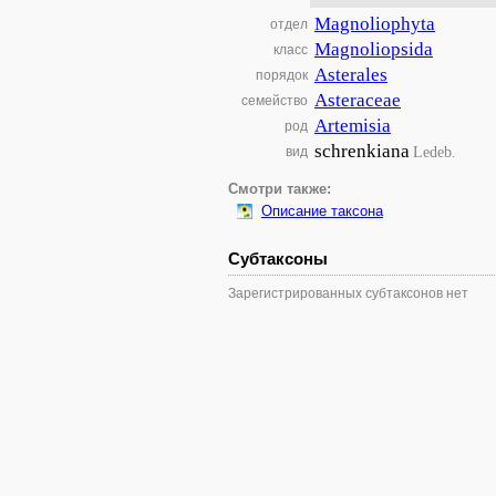
Magnoliophyta
отдел
Magnoliopsida
класс
Asterales
порядок
Asteraceae
семейство
Artemisia
род
schrenkiana
Ledeb.
вид
Смотри также:
Описание таксона
Субтаксоны
Зарегистрированных субтаксонов нет