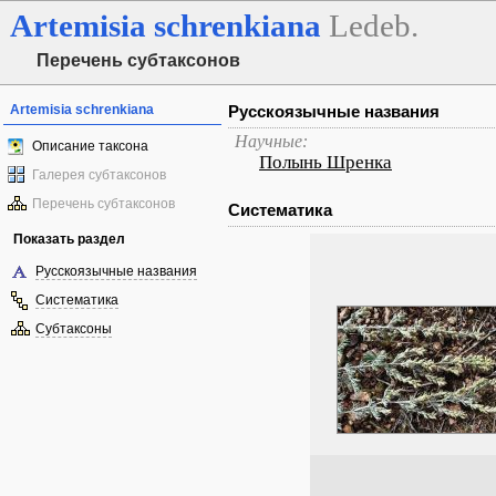
Artemisia
schrenkiana
Ledeb.
Перечень субтаксонов
Artemisia schrenkiana
Русскоязычные названия
Научные:
Описание таксона
Полынь Шренка
Галерея субтаксонов
Перечень субтаксонов
Систематика
Показать раздел
Русскоязычные названия
Систематика
Субтаксоны