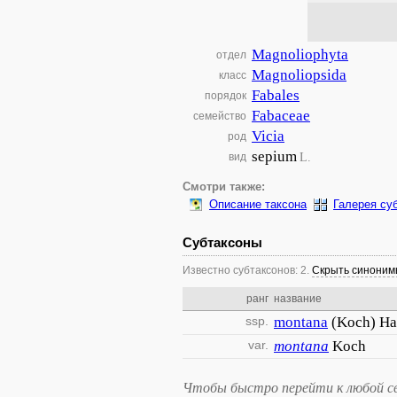
Magnoliophyta
отдел
Magnoliopsida
класс
Fabales
порядок
Fabaceae
семейство
Vicia
род
sepium
L.
вид
Смотри также:
Описание таксона
Галерея су
Субтаксоны
Известно субтаксонов: 2.
Скрыть синони
ранг
название
ssp.
montana
(Koch) Ha
var.
montana
Koch
Чтобы быстро перейти к любой св