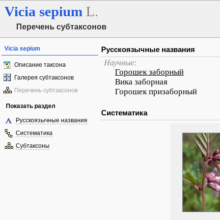
Vicia
sepium
L.
Перечень субтаксонов
Vicia sepium
Русскоязычные названия
Научные:
Описание таксона
Горошек заборный
Галерея субтаксонов
Вика заборная
Перечень субтаксонов
Горошек призаборный
Показать раздел
Систематика
Русскоязычные названия
Систематика
Субтаксоны