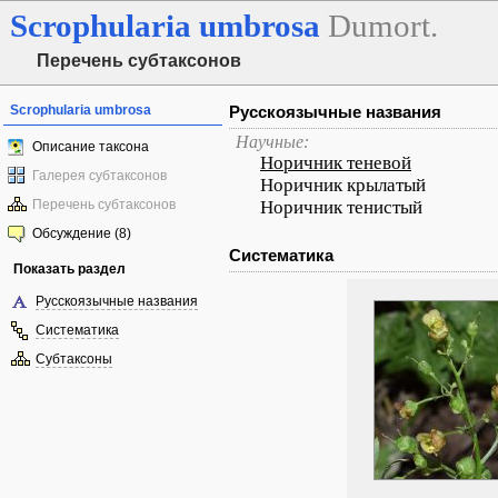
Scrophularia
umbrosa
Dumort.
Перечень субтаксонов
Scrophularia umbrosa
Русскоязычные названия
Научные:
Описание таксона
Норичник теневой
Галерея субтаксонов
Норичник крылатый
Перечень субтаксонов
Норичник тенистый
Обсуждение (8)
Систематика
Показать раздел
Русскоязычные названия
Систематика
Субтаксоны