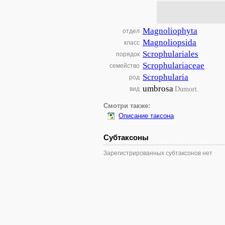
Magnoliophyta
отдел
Magnoliopsida
класс
Scrophulariales
порядок
Scrophulariaceae
семейство
Scrophularia
род
umbrosa
Dumort.
вид
Смотри также:
Описание таксона
Субтаксоны
Зарегистрированных субтаксонов нет