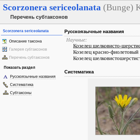
Scorzonera
sericeolanata
(Bunge) K
Перечень субтаксонов
Scorzonera sericeolanata
Русскоязычные названия
Научные:
Описание таксона
Козелец шелковисто-шерсти
Галерея субтаксонов
Козелец красно-фиолетовый
Перечень субтаксонов
Козелец шелковистошерстис
Показать раздел
Систематика
Русскоязычные названия
Систематика
Субтаксоны